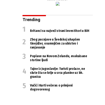
ADVERTISEMENT
Trending
Britanci su najveći strani investitori u BiH
Zbog pucnjave u Švedskoj uhapšen
tinejdžer, osumnjičen za ubistvo i
ranjavanje
Poplave na Novom Zelandu, evakuisane
stotine ljudi
Tajne iz Jugoslavije: Turisti prolaze, ne
slute šta se krije u srcu planine uz bh.
granicu
Vučić i Kurti večeras o primjeni
dogovorenog