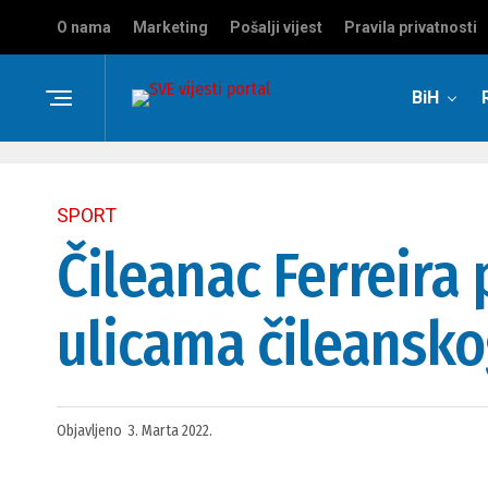
O nama
Marketing
Pošalji vijest
Pravila privatnosti
BiH
SPORT
Čileanac Ferreir
ulicama čileansko
Objavljeno
3. Marta 2022.