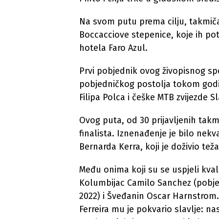
Na svom putu prema cilju, takmič
Boccacciove stepenice, koje ih p
hotela Faro Azul.
Prvi pobjednik ovog živopisnog sp
pobjedničkog postolja tokom godin
Filipa Polca i češke MTB zvijezde Sl
Ovog puta, od 30 prijavljenih takmi
finalista. Iznenađenje je bilo nekv
Bernarda Kerra, koji je doživio tež
Među onima koji su se uspjeli kvali
Kolumbijac Camilo Sanchez (pobje
2022) i Šveđanin Oscar Harnstrom. 
Ferreira mu je pokvario slavlje: nas