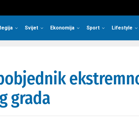
Regija
Svijet
Ekonomija
Sport
Lifestyle
a pobjednik ekstremn
g grada