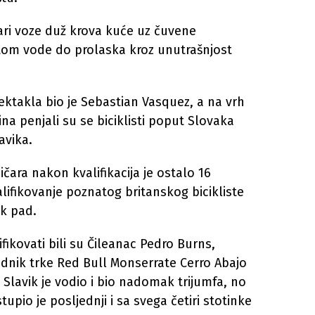
ari voze duž krova kuće uz čuvene
otom vode do prolaska kroz unutrašnjost
ektakla bio je Sebastian Vasquez, a na vrh
a penjali su se biciklisti poput Slovaka
avika.
čara nakon kvalifikacija je ostalo 16
alifikovanje poznatog britanskog bicikliste
ak pad.
fikovati bili su Čileanac Pedro Burns,
dnik trke Red Bull Monserrate Cerro Abajo
Slavik je vodio i bio nadomak trijumfa, no
tupio je posljednji i sa svega četiri stotinke