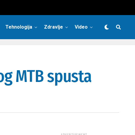
Tehnologija
Zdravlje
Video
og MTB spusta