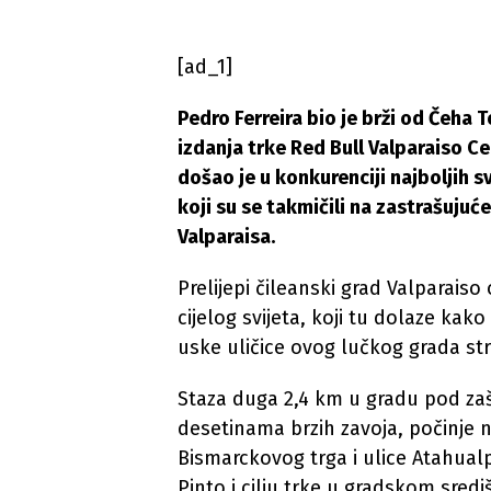
[ad_1]
Pedro Ferreira bio je brži od Čeha
izdanja trke Red Bull Valparaiso 
došao je u konkurenciji najboljih 
koji su se takmičili na zastrašuju
Valparaisa.
Prelijepi čileanski grad Valparaiso
cijelog svijeta, koji tu dolaze kako
uske uličice ovog lučkog grada st
Staza duga 2,4 km u gradu pod za
desetinama brzih zavoja, počinje n
Bismarckovog trga i ulice Atahual
Pinto i cilju trke u gradskom sredi