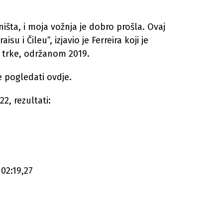
išta, i moja vožnja je dobro prošla. Ovaj
su i Čileu”, izjavio je Ferreira koji je
e trke, održanom 2019.
 pogledati ovdje.
2, rezultati:
02:19,27