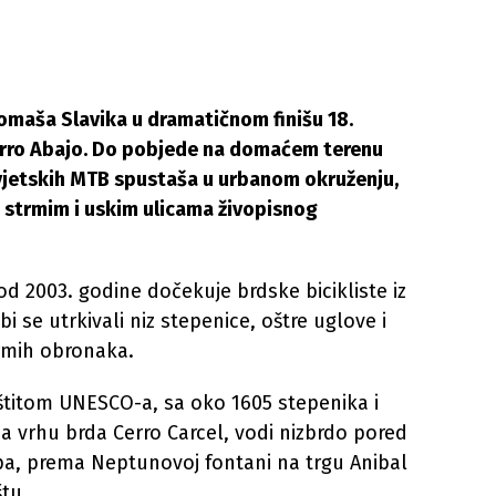
 Tomaša Slavika u dramatičnom finišu 18.
Cerro Abajo. Do pobjede na domaćem terenu
svjetskih MTB spustaša u urbanom okruženju,
će strmim i uskim ulicama živopisnog
 od 2003. godine dočekuje brdske bicikliste iz
 bi se utrkivali niz stepenice, oštre uglove i
rmih obronaka.
štitom UNESCO-a, sa oko 1605 stepenika i
a vrhu brda Cerro Carcel, vodi nizbrdo pored
pa, prema Neptunovoj fontani na trgu Anibal
štu.