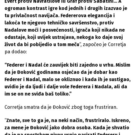
Evert protiv Navratilove ili Graf protiv Sabatini… A
ogroman kontrast igre kod jednih i drugih izazvao je
tu privlačnost navijača. Federerova elegancija i
lakoća te njegovo tehničko savršenstvo, protiv
Nadalove moći i posvećenosti, igrača koji nikada ne
odustaje, koji uvijek ustrajava, nekoga ko daje svoj
život da bi pobijedio u tom meču
“, započeo je Corretja
pa dodao:
“Federer i Nadal će zauvijek biti zajedno u vrhu. Mislim
da je Đoković godinama osjećao da je dobar kao
Federer i Nadal, malo se okliznuo i kada ih je sustigao,
uvidio je da ljudi i dalje vole Federera i Nadala, ali da
im se on ne sviđa baš toliko.”
Corretja smatra da je Đoković zbog toga frustriran.
“
Znate, sve to ga je, na neki način, frustriralo. Iskreno,
za mene je Đoković jako dobra osoba. Kada je shvatio
da je na sportskom nivou uspio parirati Federeru i