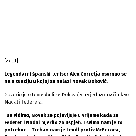
[ad_1]
Legendarni španski teniser Alex Corretja osvrnuo se
na situaciju u kojoj se nalazi Novak Đoković.
Govorio je o tome da li se Đokovića na jednak način kao
Nadal i Federera.
“
Da vidimo, Novak se pojavljuje u vrijeme kada su
Federer i Nadal mjerilo za uspjeh. I svima nam je to
potrebno… Trebao nam je Lendl protiv McEnroea,