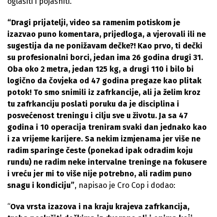
oglasiti i pojasniti.
“Dragi prijatelji, video sa ramenim potiskom je
izazvao puno komentara, prijedloga, a vjerovali ili ne
sugestija da ne ponižavam dečke?! Kao prvo, ti dečki
su profesionalni borci, jedan ima 26 godina drugi 31.
Oba oko 2 metra, jedan 125 kg, a drugi 110 i bilo bi
logično da čovjeka od 47 godina pregaze kao plitak
potok! To smo snimili iz zafrkancije, ali ja želim kroz
tu zafrkanciju poslati poruku da je disciplina i
posvećenost treningu i cilju sve u životu. Ja sa 47
godina i 10 operacija treniram svaki dan jednako kao
i za vrijeme karijere. Sa nekim izmjenama jer više ne
radim sparinge česte (ponekad ipak odradim koju
rundu) ne radim neke intervalne treninge na fokusere
i vreću jer mi to više nije potrebno, ali radim puno
snagu i kondiciju”
, napisao je Cro Cop i dodao:
“
Ova vrsta izazova i na kraju krajeva zafrkancija,