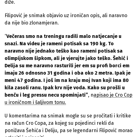
diže.
Filipović je snimak objavio uz ironičan opis, ali naravno
da nije bio zlonamjeran.
“
Večeras smo na treningu radili malo natjecanje u
snazi. Na videu je rameni potisak sa 190 kg. To
naravno nije jednako teško kao rameni potisak sa
olimpijskom šipkom, ali je vjerujte jako teško. Šehić i
Delija su me naravno rasturili jer em su profi borci em
imaju 26 odnosno 31 godina i oba oko 2 metra. Ipak je
meni 47 godina. I još im na kraju moj Ivan koji ima 80
kila zasoli ranu. Ipak krv nije voda. Kako su prošli u
benču i leg pressu necu spominjati”
, n
apisao je Cro Cop
u ironičnom i šaljivom tonu.
U komentarima na snimak mogle su se pročitati i kritike
na račun Cro Copa, za kojeg su pojedinci rekli da
ponižava Šehića i Deliju, pa se legendarni Filipović morao