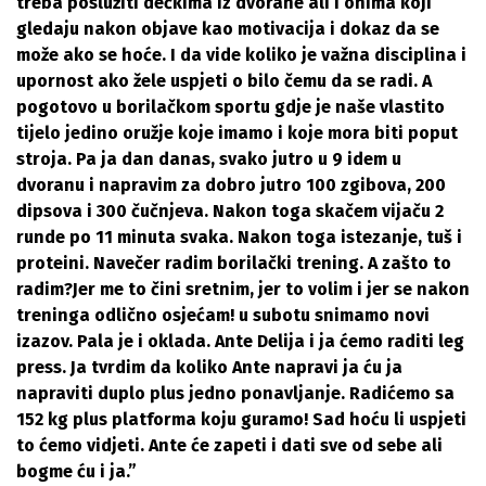
treba poslužiti dečkima iz dvorane ali i onima koji
gledaju nakon objave kao motivacija i dokaz da se
može ako se hoće. I da vide koliko je važna disciplina i
upornost ako žele uspjeti o bilo čemu da se radi. A
pogotovo u borilačkom sportu gdje je naše vlastito
tijelo jedino oružje koje imamo i koje mora biti poput
stroja. Pa ja dan danas, svako jutro u 9 idem u
dvoranu i napravim za dobro jutro 100 zgibova, 200
dipsova i 300 čučnjeva. Nakon toga skačem vijaču 2
runde po 11 minuta svaka. Nakon toga istezanje, tuš i
proteini. Navečer radim borilački trening. A zašto to
radim?Jer me to čini sretnim, jer to volim i jer se nakon
treninga odlično osjećam! u subotu snimamo novi
izazov. Pala je i oklada. Ante Delija i ja ćemo raditi leg
press. Ja tvrdim da koliko Ante napravi ja ću ja
napraviti duplo plus jedno ponavljanje. Radićemo sa
152 kg plus platforma koju guramo! Sad hoću li uspjeti
to ćemo vidjeti. Ante će zapeti i dati sve od sebe ali
bogme ću i ja.”