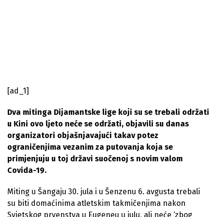
[ad_1]
Dva mitinga Dijamantske lige koji su se trebali održati
u Kini ovo ljeto neće se održati, objavili su danas
organizatori objašnjavajući takav potez
ograničenjima vezanim za putovanja koja se
primjenjuju u toj državi suočenoj s novim valom
Covida-19.
Miting u Šangaju 30. jula i u Šenzenu 6. avgusta trebali
su biti domaćinima atletskim takmičenjima nakon
Svjetskog prvenstva u Eugeneu u julu, ali neće ‘zbog