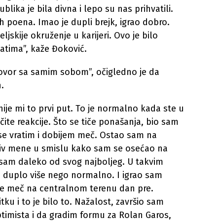
blika je bila divna i lepo su nas prihvatili.
rih poena. Imao je dupli brejk, igrao dobro.
jskije okruženje u karijeri. Ovo je bilo
 satima”, kaže Đoković.
ovor sa samim sobom”, očigledno je da
.
ije mi to prvi put. To je normalno kada ste u
čite reakcije. Što se tiče ponašanja, bio sam
e vratim i dobijem meč. Ostao sam na
otiv mene u smislu kako sam se osećao na
bio sam daleko od svog najboljeg. U takvim
 duplo više nego normalno. I igrao sam
o je meč na centralnom terenu dan pre.
ku i to je bilo to. Nažalost, završio sam
imista i da gradim formu za Rolan Garos,