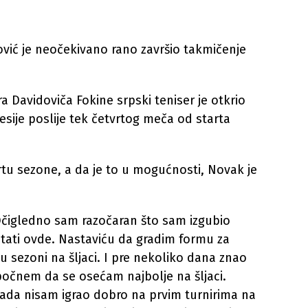
ović je neočekivano rano završio takmičenje
 Davidoviča Fokine srpski teniser je otkrio
sije poslije tek četvrtog meča od starta
rtu sezone, a da je to u mogućnosti, Novak je
 Očigledno sam razočaran što sam izgubio
tati ovde. Nastaviću da gradim formu za
j u sezoni na šljaci. I pre nekoliko dana znao
očnem da se osećam najbolje na šljaci.
Nikada nisam igrao dobro na prvim turnirima na