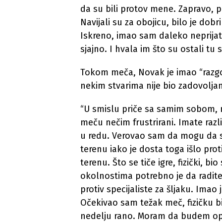
da su bili protov mene. Zapravo, pu
Navijali su za obojicu, bilo je dob
Iskreno, imao sam daleko neprijatel
sjajno. I hvala im što su ostali tu
Tokom meča, Novak je imao “razg
nekim stvarima nije bio zadovoljan
“U smislu priče sa samim sobom, n
meču nečim frustrirani. Imate razli
u redu. Verovao sam da mogu da s
terenu iako je dosta toga išlo pr
terenu. Što se tiče igre, fizički, 
okolnostima potrebno je da radite
protiv specijaliste za šljaku. Ima
Očekivao sam težak meč, fizičku bit
nedelju rano. Moram da budem opt