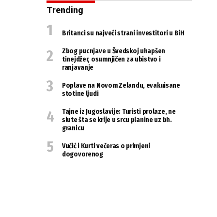
Trending
Britanci su najveći strani investitori u BiH
Zbog pucnjave u Švedskoj uhapšen
tinejdžer, osumnjičen za ubistvo i
ranjavanje
Poplave na Novom Zelandu, evakuisane
stotine ljudi
Tajne iz Jugoslavije: Turisti prolaze, ne
slute šta se krije u srcu planine uz bh.
granicu
Vučić i Kurti večeras o primjeni
dogovorenog