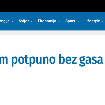
Regija
Svijet
Ekonomija
Sport
Lifestyle
am potpuno bez gasa