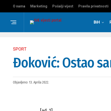
O nama
Marketing
Pošalji vijest
Pravila privatnosti
BiH
SPORT
Đoković: Ostao s
Objavljeno
13. Aprila 2022.
[ad_1]