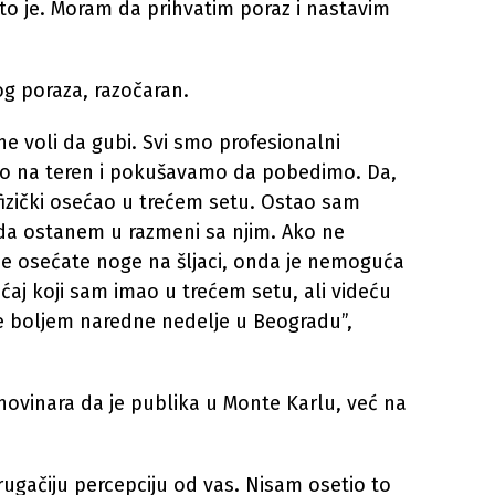
e što je. Moram da prihvatim poraz i nastavim
kog poraza, razočaran.
e voli da gubi. Svi smo profesionalni
imo na teren i pokušavamo da pobedimo. Da,
fizički osećao u trećem setu. Ostao sam
a ostanem u razmeni sa njim. Ako ne
ne osećate noge na šljaci, onda je nemoguća
ećaj koji sam imao u trećem setu, ali videću
e boljem naredne nedelje u Beogradu”,
novinara da je publika u Monte Karlu, već na
gačiju percepciju od vas. Nisam osetio to