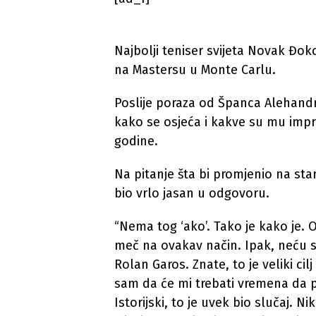
Najbolji teniser svijeta Novak Đok
na Mastersu u Monte Carlu.
Poslije poraza od Španca Alehandra
kako se osjeća i kakve su mu impre
godine.
Na pitanje šta bi promjenio na sta
bio vrlo jasan u odgovoru.
“Nema tog ‘ako’. Tako je kako je.
meč na ovakav način. Ipak, neću s
Rolan Garos. Znate, to je veliki cil
sam da će mi trebati vremena da p
Istorijski, to je uvek bio slučaj. 