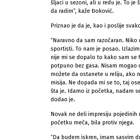
šljaci u sezoni, ali u redu je. To j
da radim”, kaže Đoković.
Priznao je da je, kao i poslije sva
“Naravno da sam razočaran. Niko n
sportisti. To nam je posao. Izlaz
nije mi se dopalo to kako sam se 
potpuno bez gasa. Nisam mogao d
možete da ostanete u reliju, ako 
misija. Ne dopada mi se to, taj os
šta je. Idamo iz početka, nadam s
dodao je.
Novak ne deli impresiju pojedinih 
početku meča, bila protiv njega.
“Da budem iskren, imam sasvim dru