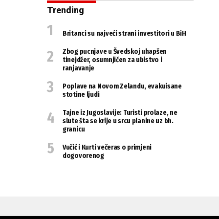
Trending
Britanci su najveći strani investitori u BiH
Zbog pucnjave u Švedskoj uhapšen
tinejdžer, osumnjičen za ubistvo i
ranjavanje
Poplave na Novom Zelandu, evakuisane
stotine ljudi
Tajne iz Jugoslavije: Turisti prolaze, ne
slute šta se krije u srcu planine uz bh.
granicu
Vučić i Kurti večeras o primjeni
dogovorenog