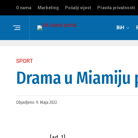
O nama
Marketing
Pošalji vijest
Pravila privatnosti
BiH
SPORT
Drama u Miamiju 
Objavljeno
9. Maja 2022.
[ad_1]