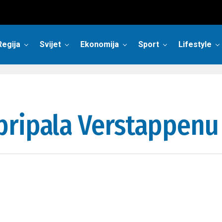
Regija
Svijet
Ekonomija
Sport
Lifestyle
pripala Verstappenu