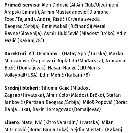
Primači servisa
: Alen Didović (Al Ain Club/Ujedinjeni
Arapski Emirati), Armin Mustedanović (Diamond
Food/Tajland), Andrej Ristić (Crvena zvezda
Beograd/Srbija), Emir Makaš (Fužinar Sij Metal
Ravne/Slovenija), Asmir Hukičević (Mladost Brčko), Adin
Fazlić (Kakanj 78“)
Korektori
: Adi Osmanović (Hatay Spor/Turska), Marko
Milovanović (Kaposvari Roplabda/Mađarska), Nemanja
Božić (Domaljevac), Hasan Hadžć (LIU Men’s
Volleyball/USA), Edin Mehić (Kakanj 78)
Srednji
blokeri
: Tihomir Gajić (Mladost
Zagreb/Hrvatska), Almir Čolo (Mladost Brčko), Stefan
Janković (Partizan Beograd/Srbija), Miloš Popović (Borac
Banja Luka), Bakir Hercegovac (Domaljevac)
Libero
: Matej Ivić (Kitro Varaždin/Hrvatska), Milan
Mitrinović (Borac Banja Luka), Sejdin Mustafić (Kakanj