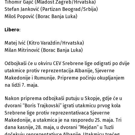
Tihomir Gajić (Mladost Zagreb/Hrvatska)
Stefan Janković (Partizan Beograd/Srbija)
Miloš Popović (Borac Banja Luka)
Libero
:
Matej Ivić (Kitro Varaždin/Hrvatska)
Milan Mitrinović (Borac Banja Luka)
Odbojkaši će u okviru CEV Srebrene lige odigrati po dvije
utakmice protiv reprezentacija Albanije, Sjeverne
Makedonije i Rumunije. Pripreme počinju okupljanjem
na Iidži 7. maja.
Nakon priprema odbojkaši putuju u Skopje, gdje će u
dvorani “Boris Trajkovski” igrati utakmicu prvog kola
Srebrene lige protiv reprezentativaca Sjeverne
Makedonije, a utakmica je na rasporedu 25. maja. Tri
dana kasnije, 28. maja, u dvorani “Mejdan” u Tuzli
dočekuju reprezentativce Albanije. Utakmicu trećeg