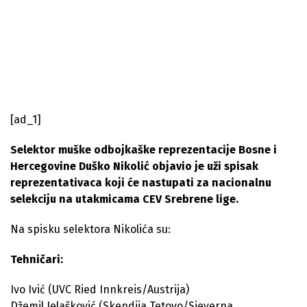
[ad_1]
Selektor muške odbojkaške reprezentacije Bosne i
Hercegovine Duško Nikolić objavio je uži spisak
reprezentativaca koji će nastupati za nacionalnu
selekciju na utakmicama CEV Srebrene lige.
Na spisku selektora Nikolića su:
Tehničari:
Ivo Ivić (UVC Ried Innkreis/Austrija)
Džemil Jelašković (Skendija Tetovo/Sjeverna