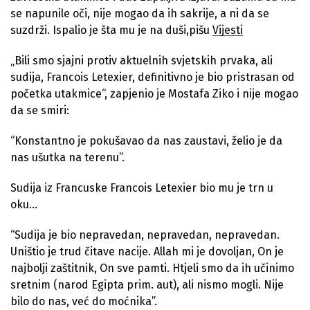
se napunile oči, nije mogao da ih sakrije, a ni da se
suzdrži. Ispalio je šta mu je na duši,pišu
Vijesti
„Bili smo sjajni protiv aktuelnih svjetskih prvaka, ali
sudija, Francois Letexier, definitivno je bio pristrasan od
početka utakmice“, zapjenio je Mostafa Ziko i nije mogao
da se smiri:
“Konstantno je pokušavao da nas zaustavi, želio je da
nas ušutka na terenu”.
Sudija iz Francuske Francois Letexier bio mu je trn u
oku…
“Sudija je bio nepravedan, nepravedan, nepravedan.
Uništio je trud čitave nacije. Allah mi je dovoljan, On je
najbolji zaštitnik, On sve pamti. Htjeli smo da ih učinimo
sretnim (narod Egipta prim. aut), ali nismo mogli. Nije
bilo do nas, već do moćnika”.