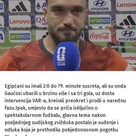
Egipćani su imali 2:0 do 79. minute susreta, ali su onda
Gaučosi ubacili u brzinu više i sa tri gola, uz dosta
intervencija VAR-a, kreirali preokret i prošli u narednu
fazu.Ipak, umjesto da se priča isključivo o
spektakularnom fudbalu, glavna tema nakon
posljednjeg sudijskog zvižduka postalo je suđenje i
odluka koja je prethodila pobjedonosnom pogotku