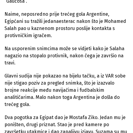
“Gaučosa”.
Naime, neposredno prije trećeg gola Argentine,
Egipćani su tražili jedanaesterac nakon što je Mohamed
Salah pao u kaznenom prostoru poslije kontakta s
protivničkim igračem.
Na usporenim snimcima može se vidjeti kako je Salaha
nagazio na stopalo protivnik, nakon čega je završio na
travi.
Glavni sudija nije pokazao na bijelu tačku, a iz VAR sobe
nije stigao poziv za pregled snimka, što je izazvalo
brojne reakcije među navijačima i fudbalskim
analitičarima. Malo nakon toga Argentina je došla do
trećeg gola.
Dva pogotka za Egipat dao je Mostafa Ziko. Jedan mu je
poništen, drugi priznat. Stao je pred kamere po
završetku utakmice i dao zapaljivu izjavu. Suzama su mu