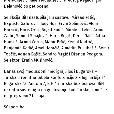
Preradojević, Julien Matijašević, Predrag Keglić i Igor
Dejanović po pet poena.
Selekcija BiH nastupila je u sastavu: Mirsad Fetić,
Baptiste Gafurović, Joey Hus, Ervin Selimović, Alem
Haračić, Haris Oruč, Sejad Kadić, Miralem Lekić, Armin
Zadić, Samed Smajlović, Haris Begić, Denis Galić, Adnan
Hamzić, Armin Ćerim, Mahir Bišić, Kemal Kadrić,
Benjamin Kadić, Amel Haračić, Almedin Buljubašić, Semir
Topčić, Adnan Bašić, Sandro Mrgić i Dženan Podgora.
Selektor: Ermin Mušinović.
Danas svoj međusobni meč igraju još i Bugarska –
Turska. Trenutna tabela Konferencije 2 – Jug: Srbija 14,
Bugarska 13, Andora 7, BiH 4 i Turska bez bodova. BiH
naredni susret igra na gostovanju kod Turske, a meč je
na programu 21. maja.
SCsport.ba