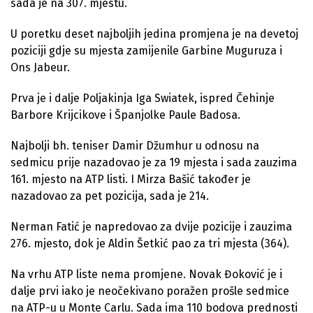
sada je na 307. mjestu.
U poretku deset najboljih jedina promjena je na devetoj
poziciji gdje su mjesta zamijenile Garbine Muguruza i
Ons Jabeur.
Prva je i dalje Poljakinja Iga Swiatek, ispred Čehinje
Barbore Krijcikove i Španjolke Paule Badosa.
Najbolji bh. teniser Damir Džumhur u odnosu na
sedmicu prije nazadovao je za 19 mjesta i sada zauzima
161. mjesto na ATP listi. I Mirza Bašić također je
nazadovao za pet pozicija, sada je 214.
Nerman Fatić je napredovao za dvije pozicije i zauzima
276. mjesto, dok je Aldin Šetkić pao za tri mjesta (364).
Na vrhu ATP liste nema promjene. Novak Đoković je i
dalje prvi iako je neočekivano poražen prošle sedmice
na ATP-u u Monte Carlu. Sada ima 110 bodova prednosti