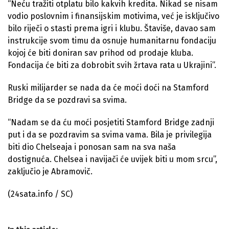
“Neću tražiti otplatu bilo kakvih kredita. Nikad se nisam
vodio poslovnim i finansijskim motivima, već je isključivo
bilo riječi o stasti prema igri i klubu. Štaviše, davao sam
instrukcije svom timu da osnuje humanitarnu fondaciju
kojoj će biti doniran sav prihod od prodaje kluba.
Fondacija će biti za dobrobit svih žrtava rata u Ukrajini”.
Ruski milijarder se nada da će moći doći na Stamford
Bridge da se pozdravi sa svima.
“Nadam se da ću moći posjetiti Stamford Bridge zadnji
put i da se pozdravim sa svima vama. Bila je privilegija
biti dio Chelseaja i ponosan sam na sva naša
dostignuća. Chelsea i navijači će uvijek biti u mom srcu”,
zaključio je Abramovič.
(24sata.info / SC)