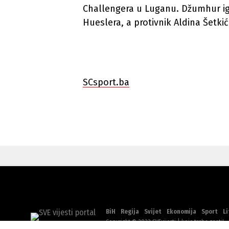
Challengera u Luganu. Džumhur ig
Hueslera, a protivnik Aldina Šetkića
SCsport.ba
BiH
Regija
Svijet
Ekonomija
Sport
Li
Copyright © 2022 SVEvijesti | koje treba znati!