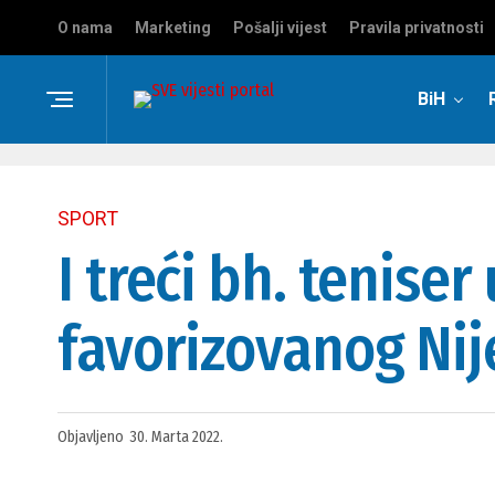
O nama
Marketing
Pošalji vijest
Pravila privatnosti
BiH
SPORT
I treći bh. teniser
favorizovanog Ni
Objavljeno
30. Marta 2022.