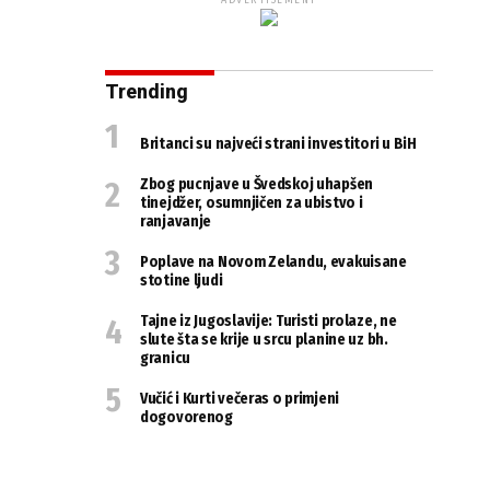
ADVERTISEMENT
Trending
Britanci su najveći strani investitori u BiH
Zbog pucnjave u Švedskoj uhapšen
tinejdžer, osumnjičen za ubistvo i
ranjavanje
Poplave na Novom Zelandu, evakuisane
stotine ljudi
Tajne iz Jugoslavije: Turisti prolaze, ne
slute šta se krije u srcu planine uz bh.
granicu
Vučić i Kurti večeras o primjeni
dogovorenog