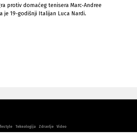
ra protiv domaćeg tenisera Marc-Andree
 je 19-godišnji Italijan Luca Nardi.
festyle
Tehnologija
Zdravlje
Video