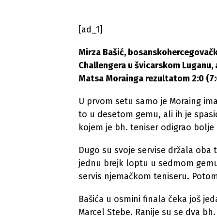
[ad_1]
Mirza Bašić, bosanskohercegovački 
Challengera u švicarskom Luganu, 
Matsa Morainga rezultatom 2:0 (7:6
U prvom setu samo je Moraing imao
to u desetom gemu, ali ih je spasio 
kojem je bh. teniser odigrao bolje i
Dugo su svoje servise držala oba 
jednu brejk loptu u sedmom gemu,
servis njemačkom teniseru. Potom j
Bašića u osmini finala čeka još jeda
Marcel Stebe. Ranije su se dva bh.