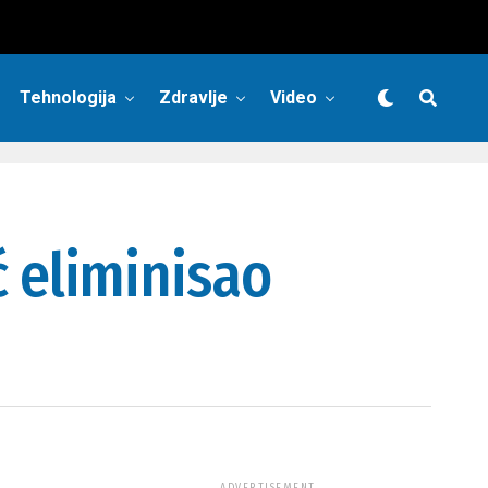
Tehnologija
Zdravlje
Video
ić eliminisao