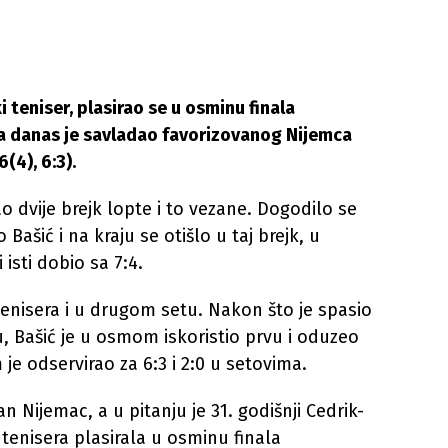
teniser, plasirao se u osminu finala
a danas je savladao favorizovanog Nijemca
(4), 6:3).
 dvije brejk lopte i to vezane. Dogodilo se
Bašić i na kraju se otišlo u taj brejk, u
 isti dobio sa 7:4.
tenisera i u drugom setu. Nakon što je spasio
 Bašić je u osmom iskoristio prvu i oduzeo
e odservirao za 6:3 i 2:0 u setovima.
n Nijemac, a u pitanju je 31. godišnji Cedrik-
 tenisera plasirala u osminu finala