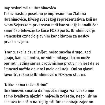
Impresionirali su Ibrahimovića
Takav nastup posebno je impresionirao Zlatana
Ibrahimovića, bivšeg švedskog reprezentativca koji na
ovom Svjetskom prvenstvu radi kao studijski analitičar
američke televizijske kuće FOX Sports. Ibrahimović je
Francusku označio glavnim kandidatom za naslov
prvaka svijeta.
“Francuska je drugi svijet, nešto sasvim drugo. Kad
igraju, kad su unutra, ne vidim nikoga tko im može
parirati. Jedina šansa protivnicima protiv njih jest da se
Francuzi možda opuste i malo odlutaju. Oni su glavni
favoriti”, rekao je Ibrahimović u FOX-ovu studiju.
“Nitko nema takvu širinu”
Ibrahimović smatra da najveća snaga Francuske nije
samo kvaliteta njezinih najvećih zvijezda, nego i širina
sastava te način na koji igrači funkcioniraju zajedno.