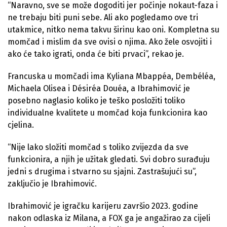
“Naravno, sve se može dogoditi jer počinje nokaut-faza i
ne trebaju biti puni sebe. Ali ako pogledamo ove tri
utakmice, nitko nema takvu širinu kao oni. Kompletna su
momčad i mislim da sve ovisi o njima. Ako žele osvojiti i
ako će tako igrati, onda će biti prvaci”, rekao je.
Francuska u momčadi ima Kyliana Mbappéa, Dembéléa,
Michaela Olisea i Désiréa Douéa, a Ibrahimović je
posebno naglasio koliko je teško posložiti toliko
individualne kvalitete u momčad koja funkcionira kao
cjelina.
“Nije lako složiti momčad s toliko zvijezda da sve
funkcionira, a njih je užitak gledati. Svi dobro surađuju
jedni s drugima i stvarno su sjajni. Zastrašujući su”,
zaključio je Ibrahimović.
Ibrahimović je igračku karijeru završio 2023. godine
nakon odlaska iz Milana, a FOX ga je angažirao za cijeli