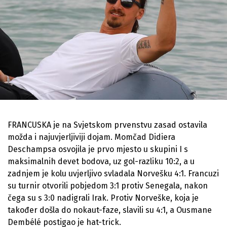
FRANCUSKA je na Svjetskom prvenstvu zasad ostavila
možda i najuvjerljiviji dojam. Momčad Didiera
Deschampsa osvojila je prvo mjesto u skupini I s
maksimalnih devet bodova, uz gol-razliku 10:2, a u
zadnjem je kolu uvjerljivo svladala Norvešku 4:1. Francuzi
su turnir otvorili pobjedom 3:1 protiv Senegala, nakon
čega su s 3:0 nadigrali Irak. Protiv Norveške, koja je
također došla do nokaut-faze, slavili su 4:1, a Ousmane
Dembélé postigao je hat-trick.