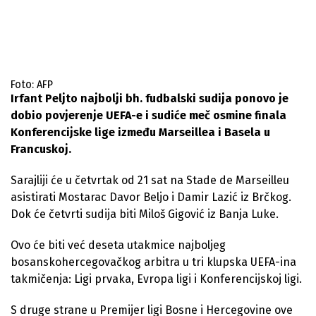
Foto: AFP
Irfant Peljto najbolji bh. fudbalski sudija ponovo je
dobio povjerenje UEFA-e i sudiće meč osmine finala
Konferencijske lige između Marseillea i Basela u
Francuskoj.
Sarajliji će u četvrtak od 21 sat na Stade de Marseilleu
asistirati Mostarac Davor Beljo i Damir Lazić iz Brčkog.
Dok će četvrti sudija biti Miloš Gigović iz Banja Luke.
Ovo će biti već deseta utakmice najboljeg
bosanskohercegovačkog arbitra u tri klupska UEFA-ina
takmičenja: Ligi prvaka, Evropa ligi i Konferencijskoj ligi.
S druge strane u Premijer ligi Bosne i Hercegovine ove