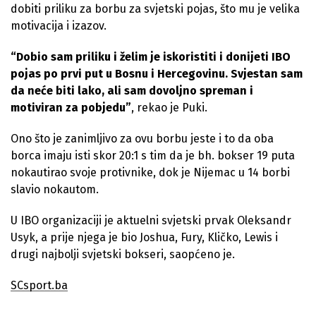
dobiti priliku za borbu za svjetski pojas, što mu je velika
motivacija i izazov.
“Dobio sam priliku i želim je iskoristiti i donijeti IBO
pojas po prvi put u Bosnu i Hercegovinu. Svjestan sam
da neće biti lako, ali sam dovoljno spreman i
motiviran za pobjedu”
, rekao je Puki.
Ono što je zanimljivo za ovu borbu jeste i to da oba
borca imaju isti skor 20:1 s tim da je bh. bokser 19 puta
nokautirao svoje protivnike, dok je Nijemac u 14 borbi
slavio nokautom.
U IBO organizaciji je aktuelni svjetski prvak Oleksandr
Usyk, a prije njega je bio Joshua, Fury, Kličko, Lewis i
drugi najbolji svjetski bokseri, saopćeno je.
SCsport.ba