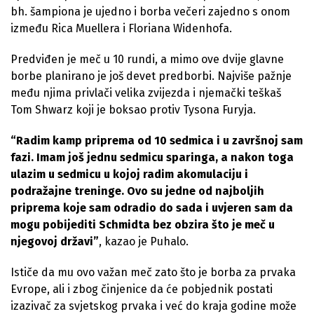
bh. šampiona je ujedno i borba večeri zajedno s onom
između Rica Muellera i Floriana Widenhofa.
Predviđen je meč u 10 rundi, a mimo ove dvije glavne
borbe planirano je još devet predborbi. Najviše pažnje
među njima privlači velika zvijezda i njemački teškaš
Tom Shwarz koji je boksao protiv Tysona Furyja.
“Radim kamp priprema od 10 sedmica i u završnoj sam
fazi. Imam još jednu sedmicu sparinga, a nakon toga
ulazim u sedmicu u kojoj radim akomulaciju i
podražajne treninge. Ovo su jedne od najboljih
priprema koje sam odradio do sada i uvjeren sam da
mogu pobijediti Schmidta bez obzira što je meč u
njegovoj državi”
, kazao je Puhalo.
Ističe da mu ovo važan meč zato što je borba za prvaka
Evrope, ali i zbog činjenice da će pobjednik postati
izazivač za svjetskog prvaka i već do kraja godine može