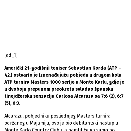
[ad_1]
Američki 21-godišnji teniser Sebastian Korda (ATP –
42.) ostvario je iznenađujuću pobjedu u drugom kolu
ATP turnira Masters 1000 serije u Monte Karlu, gdje je
u dvoboju prepunom preokreta svladao špansku
tinejdžersku senzaciju Carlosa Alcaraza sa 7:6 (2), 6:7
(5), 6:3.
Alcarazu, pobjedniku posljednjeg Masters turnira
održanog u Majamiju, ovo je bio debitantski nastup u
Monte Karlo Country Clubu, a pamtit će ga samo po