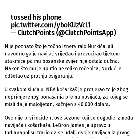
tossed his phone
pic.twitter.com/yboKUzVcL1
— ClutchPoints (@ClutchPointsApp)
March 21, 2022
Nije poznato što je točno iznerviralo Nurkića, ali
navodno ga je navijač vrijeđao i provocirao tijekom
utakmice pa mu bosanska zvijer nije ostala dužna.
Nakon što mu je uputio nekoliko rečenica, Nurkić je
odšetao uz pratnju osiguranja.
U svakom slučaju, NBA košarkaš je pretjerao te je zbog
neprimjerenog ponašanja prema navijaču, za kojeg se
misli da je maloljetan, kažnjen s 40.000 dolara.
Ovo nije prvi incident ove sezone koji se dogodio između
navijača i košarkaša. LeBron James je upravo u
Indianapolisu tražio da se udalji dvoje navijača iz prvog