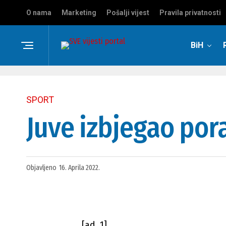
O nama
Marketing
Pošalji vijest
Pravila privatnosti
BiH
SPORT
Juve izbjegao po
Objavljeno
16. Aprila 2022.
[ad_1]