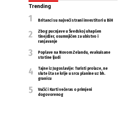
Trending
Britanci su najveći strani investitori u BiH
Zbog pucnjave u Švedskoj uhapšen
tinejdžer, osumnjičen za ubistvo i
ranjavanje
Poplave na Novom Zelandu, evakuisane
stotine ljudi
Tajne iz Jugoslavije: Turisti prolaze, ne
slute šta se krije u srcu planine uz bh.
granicu
Vučić i Kurti večeras o primjeni
dogovorenog