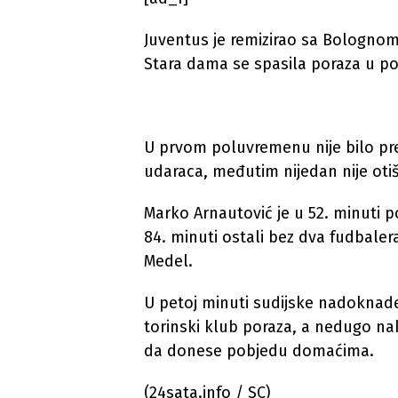
Juventus je remizirao sa Bolognom u
Stara dama se spasila poraza u po
U prvom poluvremenu nije bilo pr
udaraca, međutim nijedan nije otiš
Marko Arnautović je u 52. minuti 
84. minuti ostali bez dva fudbale
Medel.
U petoj minuti sudijske nadoknade
torinski klub poraza, a nedugo nak
da donese pobjedu domaćima.
(24sata.info / SC)