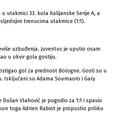
 utakmici 33. kola italijanske Serije A, a
sljednjim trenucima utakmice (1:1).
eviše uzbuđenja. Juventus je uputio osam
ao u okvir gola gostiju.
postigao gol za prednost Bologne. Gosti su u
ra. Isključeni su Adama Soumaoro i Gary
 Dušan Vlahović je pogodio za 1:1 i spasio
on toga Adrien Rabiot je propustio priliku