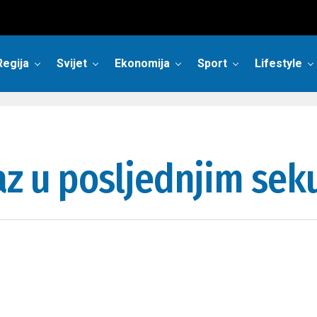
Regija
Svijet
Ekonomija
Sport
Lifestyle
raz u posljednjim s