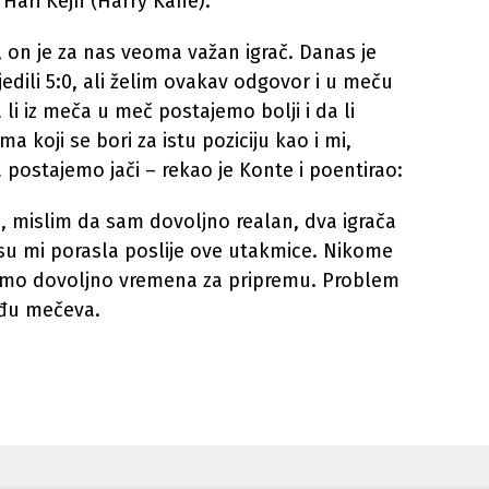
 Hari Kejn (Harry Kane).
on je za nas veoma važan igrač. Danas je
jedili 5:0, ali želim ovakav odgovor i u meču
 li iz meča u meč postajemo bolji i da li
 koji se bori za istu poziciju kao i mi,
ostajemo jači – rekao je Konte i poentirao:
mislim da sam dovoljno realan, dva igrača
 su mi porasla poslije ove utakmice. Nikome
mamo dovoljno vremena za pripremu. Problem
eđu mečeva.