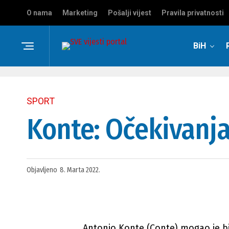
O nama
Marketing
Pošalji vijest
Pravila privatnosti
BiH
SPORT
Konte: Očekivanja
Objavljeno
8. Marta 2022.
Antonio Konte (Conte) mogao je bi