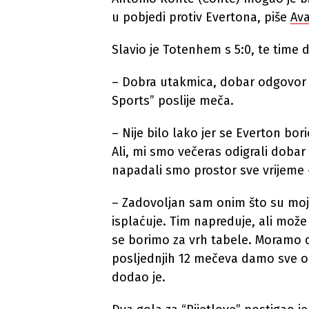
u pobjedi protiv Evertona, piše
Av
Slavio je Totenhem s 5:0, te time
– Dobra utakmica, dobar odgovor n
Sports” poslije meča.
– Nije bilo lako jer se Everton bor
Ali, mi smo večeras odigrali doba
napadali smo prostor sve vrijeme 
– Zadovoljan sam onim što su moji
isplaćuje. Tim napreduje, ali može j
se borimo za vrh tabele. Moramo
posljednjih 12 mečeva damo sve od
dodao je.