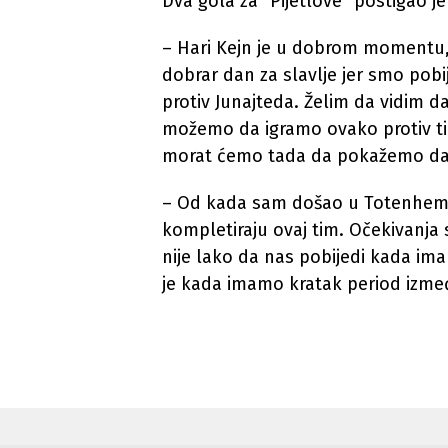
Dva gola za “Pijetlove” postigao je
– Hari Kejn je u dobrom momentu, 
dobrar dan za slavlje jer smo pobi
protiv Junajteda. Želim da vidim da
možemo da igramo ovako protiv tima
morat ćemo tada da pokažemo da p
– Od kada sam došao u Totenhem, 
kompletiraju ovaj tim. Očekivanja
nije lako da nas pobijedi kada i
je kada imamo kratak period izm