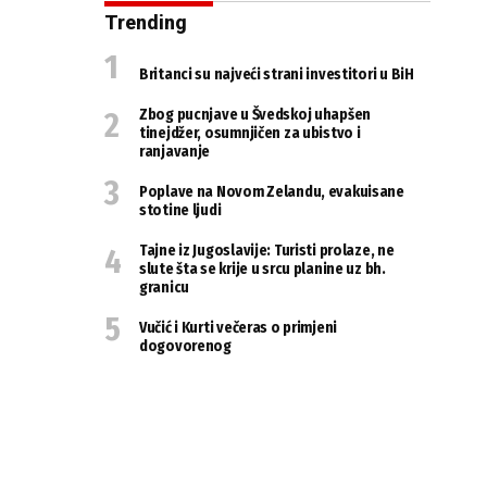
Trending
Britanci su najveći strani investitori u BiH
Zbog pucnjave u Švedskoj uhapšen
tinejdžer, osumnjičen za ubistvo i
ranjavanje
Poplave na Novom Zelandu, evakuisane
stotine ljudi
Tajne iz Jugoslavije: Turisti prolaze, ne
slute šta se krije u srcu planine uz bh.
granicu
Vučić i Kurti večeras o primjeni
dogovorenog