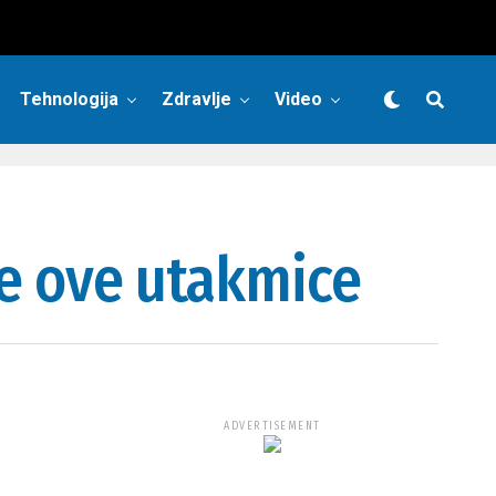
Tehnologija
Zdravlje
Video
je ove utakmice
ADVERTISEMENT