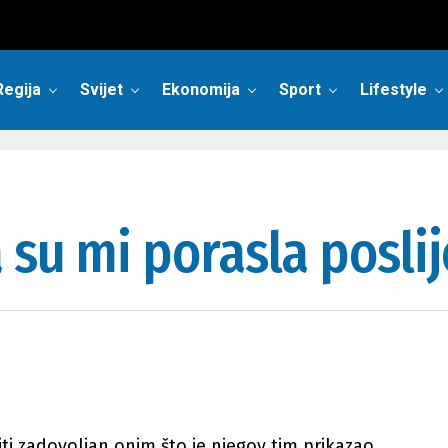
Regija
Svijet
Ekonomija
Sport
Lifestyle
 su mi porasla posli
ti zadovoljan onim što je njegov tim prikazao