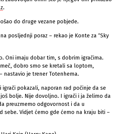
az
.
 došao do druge vezane pobjede.
a posljednji poraz – rekao je Konte za “Sky
io. Oni imaju dobar tim, s dobrim igračima.
r meč, dobro smo se kretali sa loptom,
– nastavio je trener Totenhema.
 igrači pokazali, naporan rad počinje da se
oš bolje. Nije dovoljno. I igrači i ja želimo da
 da preuzmemo odgovornost i da u
 sebe. Vidjet ćemo gde ćemo na kraju biti –