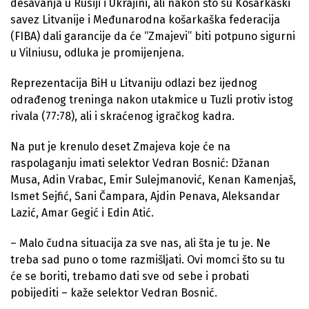
dešavanja u Rusiji i Ukrajini, ali nakon što su Košarkaški
savez Litvanije i Međunarodna košarkaška federacija
(FIBA) dali garancije da će “Zmajevi” biti potpuno sigurni
u Vilniusu, odluka je promijenjena.
Reprezentacija BiH u Litvaniju odlazi bez ijednog
odrađenog treninga nakon utakmice u Tuzli protiv istog
rivala (77:78), ali i skraćenog igračkog kadra.
Na put je krenulo deset Zmajeva koje će na
raspolaganju imati selektor Vedran Bosnić: Džanan
Musa, Adin Vrabac, Emir Sulejmanović, Kenan Kamenjaš,
Ismet Sejfić, Sani Čampara, Ajdin Penava, Aleksandar
Lazić, Amar Gegić i Edin Atić.
– Malo čudna situacija za sve nas, ali šta je tu je. Ne
treba sad puno o tome razmišljati. Ovi momci što su tu
će se boriti, trebamo dati sve od sebe i probati
pobijediti – kaže selektor Vedran Bosnić.