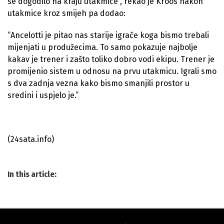
se dogodilo na kraju utakmice”, rekao je Kroos nakon
utakmice kroz smijeh pa dodao:
“Ancelotti je pitao nas starije igrače koga bismo trebali
mijenjati u produžecima. To samo pokazuje najbolje
kakav je trener i zašto toliko dobro vodi ekipu. Trener je
promijenio sistem u odnosu na prvu utakmicu. Igrali smo
s dva zadnja vezna kako bismo smanjili prostor u
sredini i uspjelo je.”
(24sata.info)
In this article: