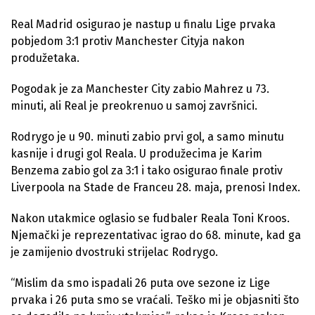
Real Madrid osigurao je nastup u finalu Lige prvaka
pobjedom 3:1 protiv Manchester Cityja nakon
produžetaka.
Pogodak je za Manchester City zabio Mahrez u 73.
minuti, ali Real je preokrenuo u samoj završnici.
Rodrygo je u 90. minuti zabio prvi gol, a samo minutu
kasnije i drugi gol Reala. U produžecima je Karim
Benzema zabio gol za 3:1 i tako osigurao finale protiv
Liverpoola na Stade de Franceu 28. maja, prenosi Index.
Nakon utakmice oglasio se fudbaler Reala Toni Kroos.
Njemački je reprezentativac igrao do 68. minute, kad ga
je zamijenio dvostruki strijelac Rodrygo.
“Mislim da smo ispadali 26 puta ove sezone iz Lige
prvaka i 26 puta smo se vraćali. Teško mi je objasniti što