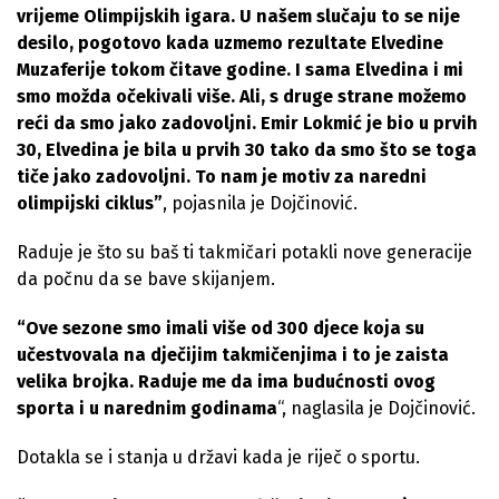
vrijeme Olimpijskih igara. U našem slučaju to se nije
desilo, pogotovo kada uzmemo rezultate Elvedine
Muzaferije tokom čitave godine. I sama Elvedina i mi
smo možda očekivali više. Ali, s druge strane možemo
reći da smo jako zadovoljni. Emir Lokmić je bio u prvih
30, Elvedina je bila u prvih 30 tako da smo što se toga
tiče jako zadovoljni. To nam je motiv za naredni
olimpijski ciklus”
, pojasnila je Dojčinović.
Raduje je što su baš ti takmičari potakli nove generacije
da počnu da se bave skijanjem.
“Ove sezone smo imali više od 300 djece koja su
učestvovala na dječijim takmičenjima i to je zaista
velika brojka. Raduje me da ima budućnosti ovog
sporta i u narednim godinama
“, naglasila je Dojčinović.
Dotakla se i stanja u državi kada je riječ o sportu.