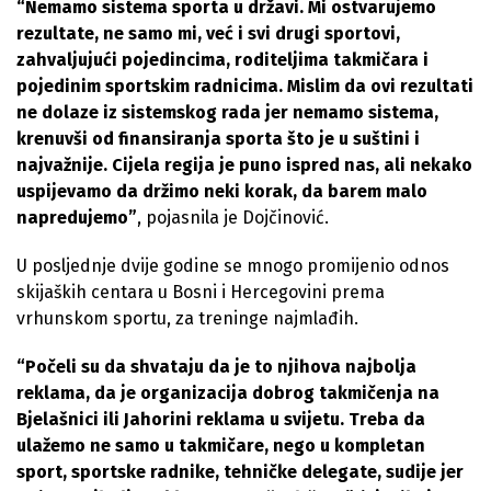
“Nemamo sistema sporta u državi. Mi ostvarujemo
rezultate, ne samo mi, već i svi drugi sportovi,
zahvaljujući pojedincima, roditeljima takmičara i
pojedinim sportskim radnicima. Mislim da ovi rezultati
ne dolaze iz sistemskog rada jer nemamo sistema,
krenuvši od finansiranja sporta što je u suštini i
najvažnije. Cijela regija je puno ispred nas, ali nekako
uspijevamo da držimo neki korak, da barem malo
napredujemo”
, pojasnila je Dojčinović.
U posljednje dvije godine se mnogo promijenio odnos
skijaških centara u Bosni i Hercegovini prema
vrhunskom sportu, za treninge najmlađih.
“Počeli su da shvataju da je to njihova najbolja
reklama, da je organizacija dobrog takmičenja na
Bjelašnici ili Jahorini reklama u svijetu. Treba da
ulažemo ne samo u takmičare, nego u kompletan
sport, sportske radnike, tehničke delegate, sudije jer