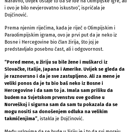
Naravno, uvijek ostaje to da se ide na Olimpijske igre, ali
i ovo je bilo nevjerovatno iskustvo”, ispričala je
Dojčinović.
Prema njenim riječima, kada je riječ o Olimpijskim i
Paraolimpijskim igrama, ovo je prvi put da je neko iz
Bosne i Hercegovine bio član žirija, što joj je
predstavljalo posebnu čast, ali i odgovornost.
“Pored mene, u žiriju su bile žene i muškarci iz
Slovačke, Italije, Japana i Amerike. Uvijek se gleda da
je raznovrsno i da je sve zastupljeno. Ali za mene je
veliki ponos da je tu bio baš neko iz Bosne i
Hercegovine i da sam to ja. Imala sam priliku da
budem na Svjetskom prvenstvu ove godine u
Norveškoj i sigurna sam da sam tu pokazala da se
mogu nositi sa donošenjem odluka na velikim
takmičenjima”
, istakla je Dojčinović.
Među uslovima da se bude u žiriju je i to da svi moraju