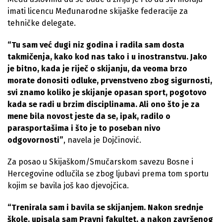
imati licencu Međunarodne skijaške federacije za
tehničke delegate.
“Tu sam već dugi niz godina i radila sam dosta
takmičenja, kako kod nas tako i u inostranstvu. Jako
je bitno, kada je riječ o skijanju, da veoma brzo
morate donositi odluke, prvenstveno zbog sigurnosti,
svi znamo koliko je skijanje opasan sport, pogotovo
kada se radi u brzim disciplinama. Ali ono što je za
mene bila novost jeste da se, ipak, radilo o
parasportašima i što je to poseban nivo
odgovornosti”
, navela je Dojčinović.
Za posao u Skijaškom/Smučarskom savezu Bosne i
Hercegovine odlučila se zbog ljubavi prema tom sportu
kojim se bavila još kao djevojčica.
“Trenirala sam i bavila se skijanjem. Nakon srednje
škole, upisala sam Pravni fakultet, a nakon završenog