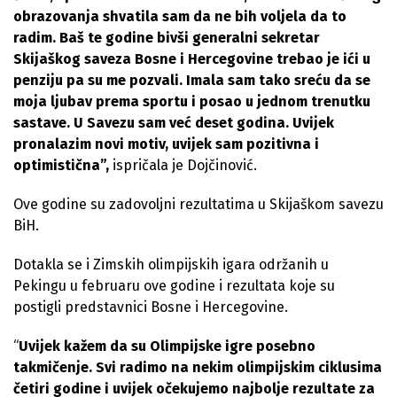
obrazovanja shvatila sam da ne bih voljela da to
radim. Baš te godine bivši generalni sekretar
Skijaškog saveza Bosne i Hercegovine trebao je ići u
penziju pa su me pozvali. Imala sam tako sreću da se
moja ljubav prema sportu i posao u jednom trenutku
sastave. U Savezu sam već deset godina. Uvijek
pronalazim novi motiv, uvijek sam pozitivna i
optimistična”,
ispričala je Dojčinović.
Ove godine su zadovoljni rezultatima u Skijaškom savezu
BiH.
Dotakla se i Zimskih olimpijskih igara održanih u
Pekingu u februaru ove godine i rezultata koje su
postigli predstavnici Bosne i Hercegovine.
“
Uvijek kažem da su Olimpijske igre posebno
takmičenje. Svi radimo na nekim olimpijskim ciklusima
četiri godine i uvijek očekujemo najbolje rezultate za