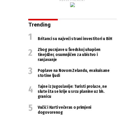
ADVERTISEMENT
Trending
Britanci su najveći strani investitori u BiH
Zbog pucnjave u Švedskoj uhapšen
tinejdžer, osumnjičen za ubistvo i
ranjavanje
Poplave na Novom Zelandu, evakuisane
stotine ljudi
Tajne iz Jugoslavije: Turisti prolaze, ne
slute šta se krije u srcu planine uz bh.
granicu
Vučić i Kurti večeras o primjeni
dogovorenog