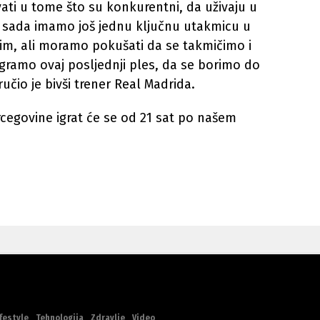
ati ​​u tome što su konkurentni, da uživaju u
 A sada imamo još jednu ključnu utakmicu u
i tim, ali moramo pokušati da se takmičimo i
ramo ovaj posljednji ples, da se borimo do
učio je bivši trener Real Madrida.
rcegovine igrat će se od 21 sat po našem
festyle
Tehnologija
Zdravlje
Video