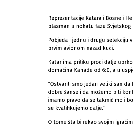
Reprezentacije Katara i Bosne i He
plasman u nokatu fazu Svjetskog 
Pobjeda i jednu i drugu selekciju 
prvim avionom nazad kući.
Katar ima priliku proći dalje upr
domaćina Kanade od 6:0, a u uspje
“Ostvarili smo jedan veliki san d
dobre šanse i da možemo biti konkur
imamo pravo da se takmičimo i bor
se kvalifikujemo dalje.”
O tome šta bi rekao svojim igračim