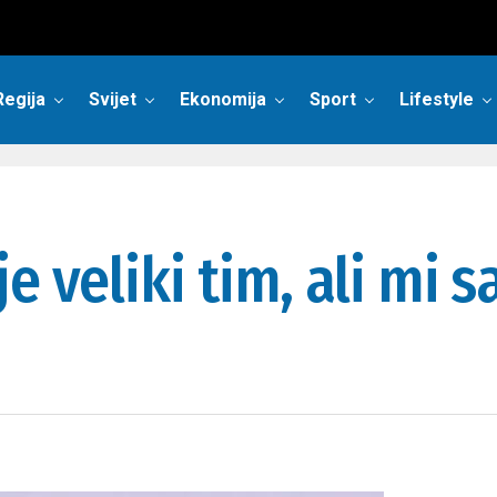
Regija
Svijet
Ekonomija
Sport
Lifestyle
e veliki tim, ali mi