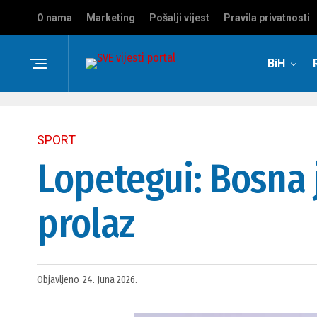
O nama
Marketing
Pošalji vijest
Pravila privatnosti
BiH
SPORT
Lopetegui: Bosna j
prolaz
Objavljeno
24. Juna 2026.