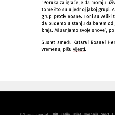
“Poruka za igrače je da moraju uživ
tome što su u jednoj jakoj grupi.
grupi protiv Bosne. I oni su velik
da budemo u stanju da barem odig
kraja. Mi sanjamo svoje snove”, por
Susret između Katara i Bosne i He
vremenu, pišu
vijesti
.
BiH
Regija
Svijet
Ekonomija
Sport
Li