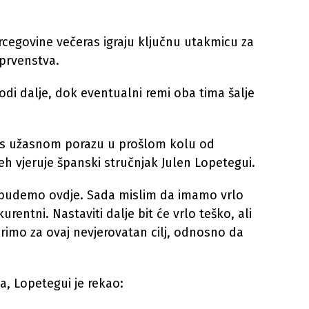
rcegovine večeras igraju ključnu utakmicu za
prvenstva.
vodi dalje, dok eventualni remi oba tima šalje
kos užasnom porazu u prošlom kolu od
h vjeruje španski stručnjak Julen Lopetegui.
a budemo ovdje. Sada mislim da imamo vrlo
entni. Nastaviti dalje bit će vrlo teško, ali
imo za ovaj nevjerovatan cilj, odnosno da
a, Lopetegui je rekao: