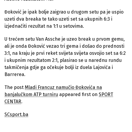
Đoković je ipak bolje zaigrao u drugom setu pa je uspio
uzeti dva breaka te tako uzeti set sa ukupnih 6:3 i
izjednačiti rezultat na 1:1 u setovima.
U trećem setu Van Assche je uzeo break u prvom gemu,
ali je onda Đoković vezao tri gema i došao do prednosti
3:1, na kraju je prvi reket svijeta svijeta osvojio set sa 6:2
i ukupnim rezultatom 2:1, plasirao se u narednu rundu
takmičenja gdje ga očekuje bolji iz duela Lajovića i
Barrerea.
The post
Mladi Francuz namučio Đokovića na
banjalučkom ATP turniru
appeared first on
SPORT
CENTAR
.
SCsport.ba