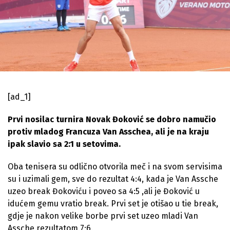
[ad_1]
Prvi nosilac turnira Novak Đoković se dobro namučio
protiv mladog Francuza Van Asschea, ali je na kraju
ipak slavio sa 2:1 u setovima.
Oba tenisera su odlično otvorila meč i na svom servisima
su i uzimali gem, sve do rezultat 4:4, kada je Van Assche
uzeo break Đokoviću i poveo sa 4:5 ,ali je Đoković u
idućem gemu vratio break. Prvi set je otišao u tie break,
gdje je nakon velike borbe prvi set uzeo mladi Van
Assche rezultatom 7:6.