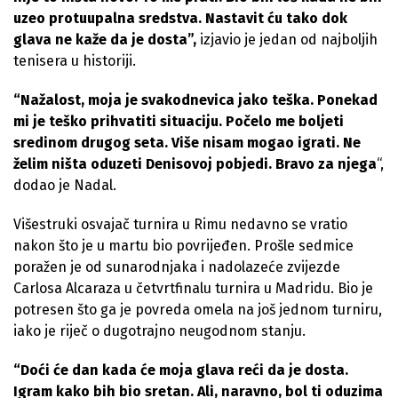
uzeo protuupalna sredstva. Nastavit ću tako dok
glava ne kaže da je dosta”,
izjavio je jedan od najboljih
tenisera u historiji.
“Nažalost, moja je svakodnevica jako teška. Ponekad
mi je teško prihvatiti situaciju. Počelo me boljeti
sredinom drugog seta. Više nisam mogao igrati. Ne
želim ništa oduzeti Denisovoj pobjedi. Bravo za njega
“,
dodao je Nadal.
Višestruki osvajač turnira u Rimu nedavno se vratio
nakon što je u martu bio povrijeđen. Prošle sedmice
poražen je od sunarodnjaka i nadolazeće zvijezde
Carlosa Alcaraza u četvrtfinalu turnira u Madridu. Bio je
potresen što ga je povreda omela na još jednom turniru,
iako je riječ o dugotrajno neugodnom stanju.
“Doći će dan kada će moja glava reći da je dosta.
Igram kako bih bio sretan. Ali, naravno, bol ti oduzima