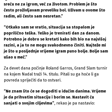
sreću ne za igrom, već za životom. Problem je što
često proživljavam preveliku bol. Uživam u ovome što
radim, ali često sam nesretan.”
“Otkako sam se vratio, situacija sa stopalom je
poprilično teška. Teško je trenirati dan za danom.
Potrebno je dobro se kretati kako bih bio na najvišoj
razini, a ja to ne mogu svakodnevno činiti. Najteže mi
je što u posljednje vrijeme igram puno bolje. Bolje sam
ušao u meč.”
Za devet dana počinje Roland Garros, Grand Slam turnir
na kojem Nadal traži 14. titulu. Pitali su ga hoće li ga
povreda spriječiti da to ostvari.
“Ne znam što će se dogoditi u idućim danima. Vrijeme
je da prihvatim situaciju i borim se. Nastavit ću
sanjati o svojim ciljevima”
, rekao je pa nastavio: