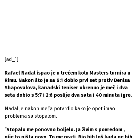
[ad_1]
Rafael Nadal ispao je u trećem kolu Masters turnira u
Rimu. Nakon što je sa 6:1 dobio prvi set protiv Denisa
Shapovalova, kanadski teniser okrenuo je meč i dva
seta dobio s 5:7 i 2:6 poslije dva sata i 40 minuta igre.
Nadal je nakon meča potvrdio kako je opet imao
problema sa stopalom.
“
Stopalo me ponovno boljelo. Ja živim s povredom ,
nije to ništa novo. To me prati. Bio bih loš kada ne bih