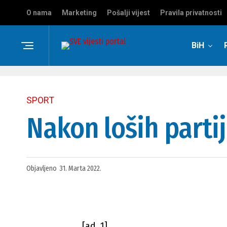
O nama
Marketing
Pošalji vijest
Pravila privatnosti
BiH
SPORT
Nakon loših partij
Objavljeno
31. Marta 2022.
[ad_1]