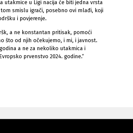
 utakmice u Ligi nacija će biti jedna vrsta
 tom smislu igrači, posebno ovi mlađi, koji
dršku i povjerenje.
ršk, a ne konstantan pritisak, pomoći
o što od njih očekujemo, i mi, i javnost.
 godina a ne za nekoliko utakmica i
 Evropsko prvenstvo 2024. godine.”