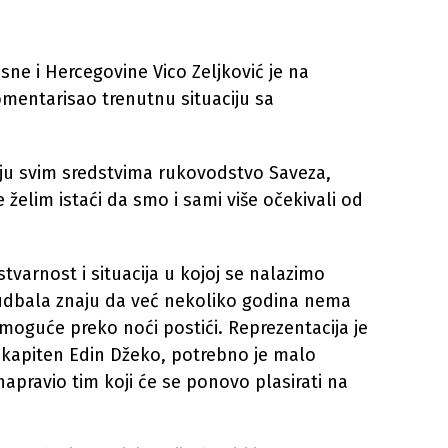
ne i Hercegovine Vico Zeljković je na
mentarisao trenutnu situaciju sa
aju svim sredstvima rukovodstvo Saveza,
e želim istaći da smo i sami više očekivali od
stvarnost i situacija u kojoj se nalazimo
udbala znaju da već nekoliko godina nema
 moguće preko noći postići. Reprezentacija je
aš kapiten Edin Džeko, potrebno je malo
 napravio tim koji će se ponovo plasirati na