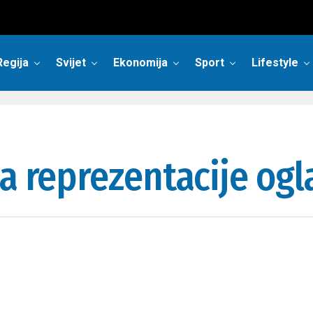
Regija
Svijet
Ekonomija
Sport
Lifestyle
a reprezentacije ogla