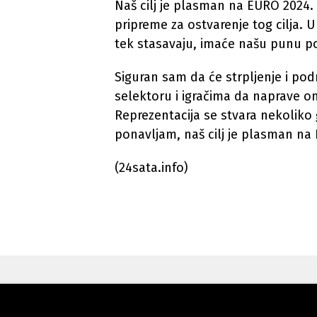
Naš cilj je plasman na EURO 2024. a
pripreme za ostvarenje tog cilja. U
tek stasavaju, imaće našu punu po
Siguran sam da će strpljenje i pod
selektoru i igračima da naprave on
Reprezentacija se stvara nekoliko
ponavljam, naš cilj je plasman na
(24sata.info)