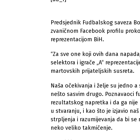
Predsjednik Fudbalskog saveza Bos
zvaničnom Facebook profilu proko
reprezentacijom BiH.
“Za sve one koji ovih dana napad
selektora i igrače „A“ reprezentacij
martovskih prijateljskih susreta.
Naša očekivanja i želje su jedno a 
nešto sasvim drugo. Poznavaoci f
rezultatskog napretka i da ga nije
u stvaranju, i kao što je izjavio n
strpljenja i razumijevanja da bi se
neko veliko takmičenje.