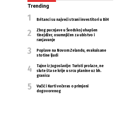
Trending
Britanci su najveći strani investitori u BiH
Zbog pucnjave u Švedskoj uhapšen
tinejdžer, osumnjičen za ubistvo i
ranjavanje
Poplave na Novom Zelandu, evakuisane
stotine ljudi
Tajne iz Jugoslavije: Turisti prolaze, ne
slute šta se krije u srcu planine uz bh.
granicu
Vučić i Kurti večeras o primjeni
dogovorenog