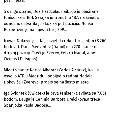
pet mjesta.
S druge strane, Dea Hardželaš najbolje je plasirana
teniserka iz BiH. Sarajka je trenutno 187. na svijetu,
odnosno ostvarila je skok za pet pozicija. Nefisa
Berberović je na mjestu broj 309…
Novak Đoković je i dalje svjetski reket broj jedan (8.260
bodova). Danil Medvedev (Daniil) ima 270 manje na
drugoj poziciji. Treći je Zverev, četvrti Nadal, a peti
Cicipas (Tsitsipas)…
Mladi Španac Karlos Alkaraz (Carlos Alcaraz), koji je
osvojio ATP u Madridu i pobijedio redom Nadala,
Đokovića i Zvereva, probio se na šesto mjesto.
Iga Švjontek (Swiatek) je prva teniserka svijeta sa 7.061
bodom. Druga je Čehinja Barbora Krejčikova,a treća
Španjolka Paola Badosa…