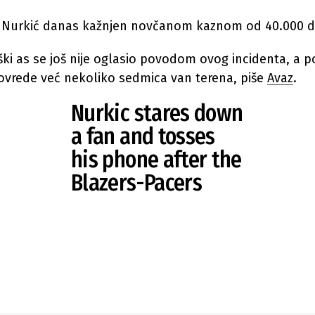
e Nurkić danas kažnjen novčanom kaznom od 40.000 d
ki as se još nije oglasio povodom ovog incidenta, a p
ovrede već nekoliko sedmica van terena, piše
Avaz
.
Nurkic stares down
a fan and tosses
his phone after the
Blazers-Pacers
game
(via
Sheebswrld/IG)
pic.twitter.com/zevnDvjbd