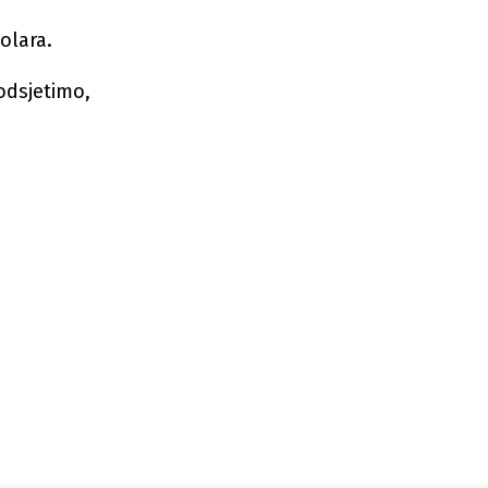
olara.
odsjetimo,
a