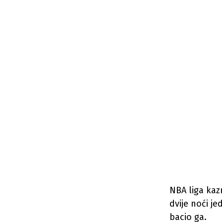
NBA liga kaz
dvije noći j
bacio ga.