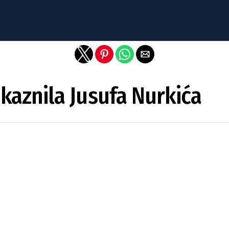
Exit mobile version
 kaznila Jusufa Nurkića