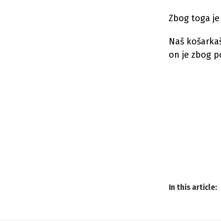
Zbog toga j
Naš košarkaš
on je zbog p
In this article: