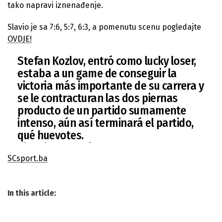
tako napravi iznenađenje.
Slavio je sa 7:6, 5:7, 6:3, a pomenutu scenu pogledajte
OVDJE!
Stefan Kozlov, entró como lucky loser,
estaba a un game de conseguir la
victoria más importante de su carrera y
se le contracturan las dos piernas
producto de un partido sumamente
intenso, aún así terminará el partido,
qué huevotes.
pic.twitter.com/KHFuxnNJt5
— 𝑴𝒂𝒓𝒊𝒐 𝑹𝒊𝒗𝒆𝒓𝒆𝒕𝒕𝒊 (@Riverettii)
SCsport.ba
February 22, 2022
In this article: