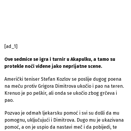
[ad_1]
Ove sedmice se igra i turnir u Akapulku, a tamo su
protekle noći viđene jako neprijatne scene.
Američki teniser Stefan Kozlov se poslije dugog poena
na meču protiv Grigora Dimitrova ukočio i pao na teren.
Krenuo je po peškir, ali onda se ukočio zbog grčeva i
pao.
Pozvao je odmah ljekarsku pomoć i svi su došli da mu
pomognu, uključujući i Dimitrova. Dugo mu je ukazivana
pomoć, a on je uspio da nastavi meč i da pobijedi, te