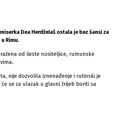
iserka Dea Herdželaš ostala je bez šansi za
 u Rimu.
poražena od šeste nositeljice, rumunske
ovima.
a, nije dozvolila iznenađenje i rutinski je
će se za ulazak u glavni žrijeb boriti sa