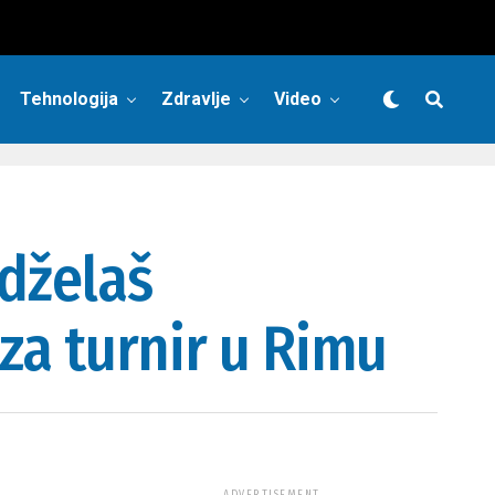
Tehnologija
Zdravlje
Video
rdželaš
 za turnir u Rimu