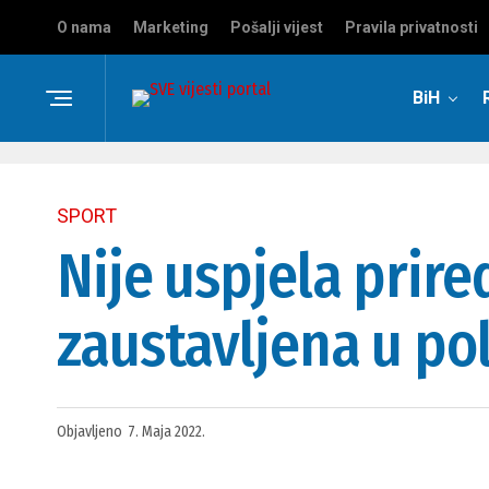
O nama
Marketing
Pošalji vijest
Pravila privatnosti
BiH
SPORT
Nije uspjela prire
zaustavljena u pol
Objavljeno
7. Maja 2022.