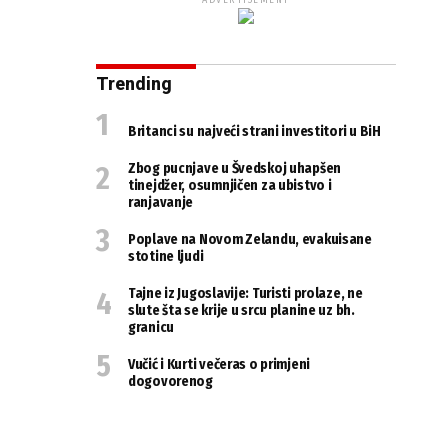
ADVERTISEMENT
Trending
Britanci su najveći strani investitori u BiH
Zbog pucnjave u Švedskoj uhapšen
tinejdžer, osumnjičen za ubistvo i
ranjavanje
Poplave na Novom Zelandu, evakuisane
stotine ljudi
Tajne iz Jugoslavije: Turisti prolaze, ne
slute šta se krije u srcu planine uz bh.
granicu
Vučić i Kurti večeras o primjeni
dogovorenog