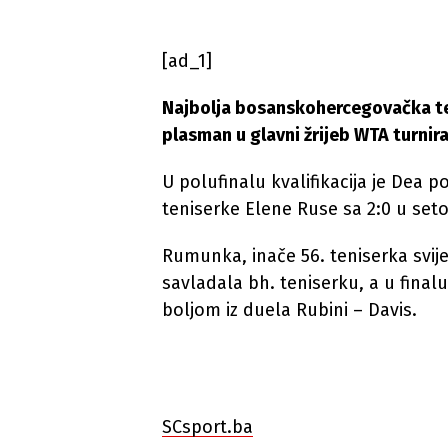
[ad_1]
Najbolja bosanskohercegovačka ten
plasman u glavni žrijeb WTA turnira
U polufinalu kvalifikacija je Dea 
teniserke Elene Ruse sa 2:0 u set
Rumunka, inače 56. teniserka svijet
savladala bh. teniserku, a u finalu 
boljom iz duela Rubini – Davis.
SCsport.ba