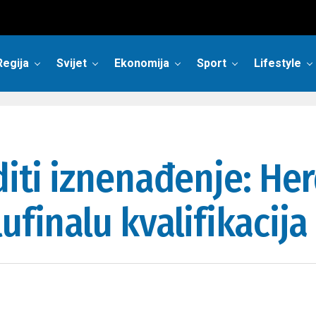
Regija
Svijet
Ekonomija
Sport
Lifestyle
diti iznenađenje: He
ufinalu kvalifikacija