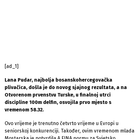
[ad_1]
Lana Pudar, najbolja bosanskohercegovačka
plivačica, došla je do novog sjajnog rezultata, a na
Otvorenom prvenstvu Turske, u finalnoj utrci
discipline 100m delfin, osvojila prvo mjesto s
vremenom 58.32.
Ovo vrijeme je trenutno četvrto vrijeme u Evropi u
seniorskoj konkurenciji. Također, ovim vremenom mlada
Mostarska je potvrdila A FINA normu za Svjetsko