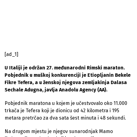
[ad_1]
U Italiji je održan 27. međunarodni Rimski maraton.
Pobjednik u muškoj konkurenciji je Etiopljanin Bekele
Fikre Tefera, a u ženskoj njegova zemljakinja Dalasa
Sechale Adugna, javlja Anadolu Agency (AA).
Pobjednik maratona u kojem je učestvovalo oko 11.000
trkača je Tefera koji je dionicu od 42 kilometra i 195
metara pretrčao za dva sata šest minuta i 48 sekundi.
Na drugom mjestu je njegov sunarodnjak Mamo