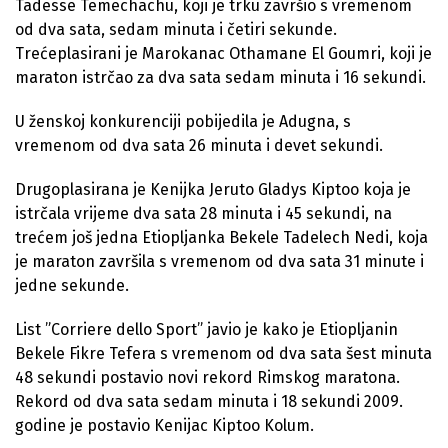
Tadesse Temechachu, koji je trku završio s vremenom
od dva sata, sedam minuta i četiri sekunde.
Trećeplasirani je Marokanac Othamane El Goumri, koji je
maraton istrčao za dva sata sedam minuta i 16 sekundi.
U ženskoj konkurenciji pobijedila je Adugna, s
vremenom od dva sata 26 minuta i devet sekundi.
Drugoplasirana je Kenijka Jeruto Gladys Kiptoo koja je
istrčala vrijeme dva sata 28 minuta i 45 sekundi, na
trećem još jedna Etiopljanka Bekele Tadelech Nedi, koja
je maraton završila s vremenom od dva sata 31 minute i
jedne sekunde.
List ”Corriere dello Sport” javio je kako je Etiopljanin
Bekele Fikre Tefera s vremenom od dva sata šest minuta
48 sekundi postavio novi rekord Rimskog maratona.
Rekord od dva sata sedam minuta i 18 sekundi 2009.
godine je postavio Kenijac Kiptoo Kolum.