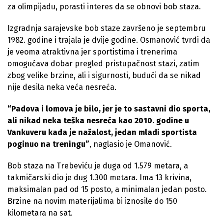
za olimpijadu, porasti interes da se obnovi bob staza.
Izgradnja sarajevske bob staze završeno je septembru
1982. godine i trajala je dvije godine. Osmanović tvrdi da
je veoma atraktivna jer sportistima i trenerima
omogućava dobar pregled pristupačnost stazi, zatim
zbog velike brzine, ali i sigurnosti, budući da se nikad
nije desila neka veća nesreća.
“Padova i lomova je bilo, jer je to sastavni dio sporta,
ali nikad neka teška nesreća kao 2010. godine u
Vankuveru kada je nažalost, jedan mladi sportista
poginuo na treningu”
, naglasio je Omanović.
Bob staza na Trebeviću je duga od 1.579 metara, a
takmičarski dio je dug 1.300 metara. Ima 13 krivina,
maksimalan pad od 15 posto, a minimalan jedan posto.
Brzine na novim materijalima bi iznosile do 150
kilometara na sat.