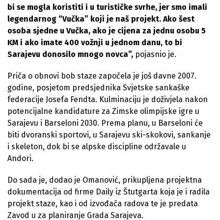
bi se mogla koristiti i u turističke svrhe, jer smo imali
legendarnog “Vučka” koji je naš projekt. Ako šest
osoba sjedne u Vučka, ako je cijena za jednu osobu 5
KM i ako imate 400 vožnji u jednom danu, to bi
Sarajevu donosilo mnogo novca”,
pojasnio je.
Priča o obnovi bob staze započela je još davne 2007.
godine, posjetom predsjednika Svjetske sankaške
federacije Josefa Fendta. Kulminaciju je doživjela nakon
potencijalne kandidature za Zimske olimpijske igre u
Sarajevu i Barseloni 2030. Prema planu, u Barseloni će
biti dvoranski sportovi, u Sarajevu ski-skokovi, sankanje
i skeleton, dok bi se alpske discipline održavale u
Andori.
Do sada je, dodao je Omanović, prikupljena projektna
dokumentacija od firme Daily iz Štutgarta koja je i radila
projekt staze, kao i od izvođača radova te je predata
Zavod u za planiranje Grada Sarajeva.