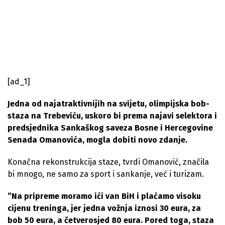
[ad_1]
Jedna od najatraktivnijih na svijetu, olimpijska bob-
staza na Trebeviću, uskoro bi prema najavi selektora i
predsjednika Sankaškog saveza Bosne i Hercegovine
Senada Omanovića, mogla dobiti novo zdanje.
Konačna rekonstrukcija staze, tvrdi Omanović, značila
bi mnogo, ne samo za sport i sankanje, već i turizam.
“Na pripreme moramo ići van BiH i plaćamo visoku
cijenu treninga, jer jedna vožnja iznosi 30 eura, za
bob 50 eura, a četverosjed 80 eura. Pored toga, staza