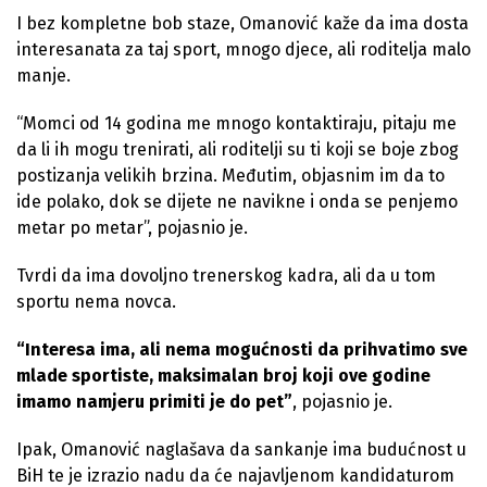
I bez kompletne bob staze, Omanović kaže da ima dosta
interesanata za taj sport, mnogo djece, ali roditelja malo
manje.
“Momci od 14 godina me mnogo kontaktiraju, pitaju me
da li ih mogu trenirati, ali roditelji su ti koji se boje zbog
postizanja velikih brzina. Međutim, objasnim im da to
ide polako, dok se dijete ne navikne i onda se penjemo
metar po metar”, pojasnio je.
Tvrdi da ima dovoljno trenerskog kadra, ali da u tom
sportu nema novca.
“Interesa ima, ali nema mogućnosti da prihvatimo sve
mlade sportiste, maksimalan broj koji ove godine
imamo namjeru primiti je do pet”
, pojasnio je.
Ipak, Omanović naglašava da sankanje ima budućnost u
BiH te je izrazio nadu da će najavljenom kandidaturom