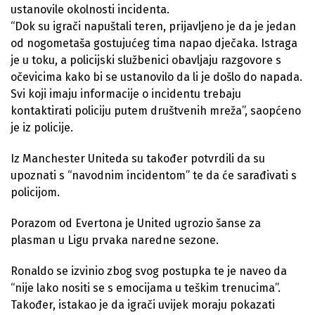
ustanovile okolnosti incidenta.
“Dok su igrači napuštali teren, prijavljeno je da je jedan
od nogometaša gostujućeg tima napao dječaka. Istraga
je u toku, a policijski službenici obavljaju razgovore s
očevicima kako bi se ustanovilo da li je došlo do napada.
Svi koji imaju informacije o incidentu trebaju
kontaktirati policiju putem društvenih mreža”, saopćeno
je iz policije.
Iz Manchester Uniteda su također potvrdili da su
upoznati s “navodnim incidentom” te da će sarađivati s
policijom.
Porazom od Evertona je United ugrozio šanse za
plasman u Ligu prvaka naredne sezone.
Ronaldo se izvinio zbog svog postupka te je naveo da
“nije lako nositi se s emocijama u teškim trenucima”.
Također, istakao je da igrači uvijek moraju pokazati