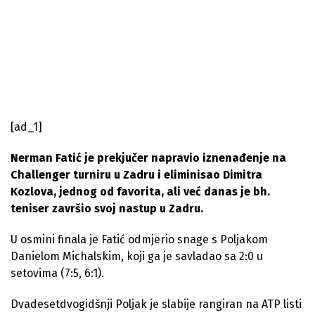
[ad_1]
Nerman Fatić je prekjučer napravio iznenađenje na
Challenger turniru u Zadru i eliminisao Dimitra
Kozlova, jednog od favorita, ali već danas je bh.
teniser završio svoj nastup u Zadru.
U osmini finala je Fatić odmjerio snage s Poljakom
Danielom Michalskim, koji ga je savladao sa 2:0 u
setovima (7:5, 6:1).
Dvadesetdvogidšnji Poljak je slabije rangiran na ATP listi