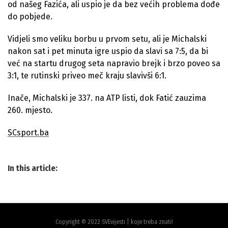
od našeg Fazića, ali uspio je da bez većih problema dođe
do pobjede.
Vidjeli smo veliku borbu u prvom setu, ali je Michalski
nakon sat i pet minuta igre uspio da slavi sa 7:5, da bi
već na startu drugog seta napravio brejk i brzo poveo sa
3:1, te rutinski priveo meč kraju slavivši 6:1.
Inače, Michalski je 337. na ATP listi, dok Fatić zauzima
260. mjesto.
SCsport.ba
In this article:
Copyright © 2022 SVEvijesti | koje treba znati!