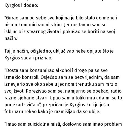
Kyrgios i dodao:
“Gurao sam od sebe sve kojima je bilo stalo do mene i
nisam komunicirao ni s kim. Jednostavno sam se
isključio iz stvarnog života i pokušao se boriti na svoj
način.”
Taj je način, očigledno, uključivao neke opijate što je
Kyrgios sada i priznao.
“Dosta sam konzumirao alkohol i droge pa se sve
izmaklo kontroli. Osjećao sam se bezvrijednim, da sam
iznevjerio sve oko sebe u jednom trenutku sam mrzio
svoj život. Porezivao sam se, namjerno se opekao, radio
razne sjebane stvari. Upao sam u toliki mrak da mi se to
ponekad sviđalo”, prepričao je Kyrgios koji je još u
februaru rekao kako je razmišljao da se ubije.
“Imao sam suicidalne misli, doslovno sam imao problem