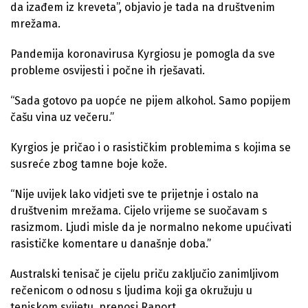
da izađem iz kreveta”, objavio je tada na društvenim
mrežama.
Pandemija koronavirusa Kyrgiosu je pomogla da sve
probleme osvijesti i počne ih rješavati.
“Sada gotovo pa uopće ne pijem alkohol. Samo popijem
čašu vina uz večeru.”
Kyrgios je pričao i o rasističkim problemima s kojima se
susreće zbog tamne boje kože.
“Nije uvijek lako vidjeti sve te prijetnje i ostalo na
društvenim mrežama. Cijelo vrijeme se suočavam s
rasizmom. Ljudi misle da je normalno nekome upućivati
rasističke komentare u današnje doba.”
Australski tenisač je cijelu priču zaključio zanimljivom
rečenicom o odnosu s ljudima koji ga okružuju u
teniskom svijetu, prenosi
Raport
.