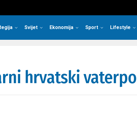
Regija
Svijet
Ekonomija
Sport
Lifestyle
ni hrvatski vaterpol