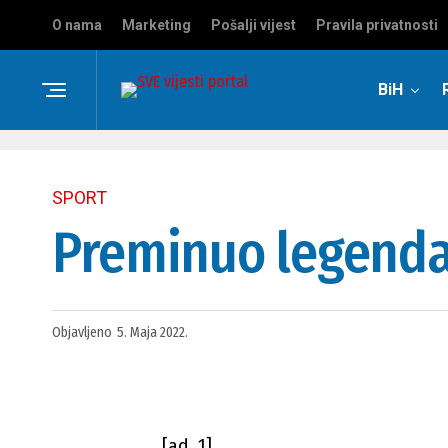
O nama
Marketing
Pošalji vijest
Pravila privatnosti
BiH
SPORT
Preminuo legendar
Objavljeno
5. Maja 2022.
[ad_1]