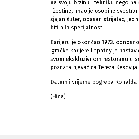
na svoju brzinu i tehniku nego na 
i žestine, imao je osobine svestrano
sjajan šuter, opasan strijelac, jed
biti bila specijalnost.
Karijeru je okončao 1973. odnosn
igračke karijere Lopatny je nastavio
svom ekskluzivnom restoranu u sr
poznata pjevačica Tereza Kesovija 
Datum i vrijeme pogreba Ronalda L
(Hina)