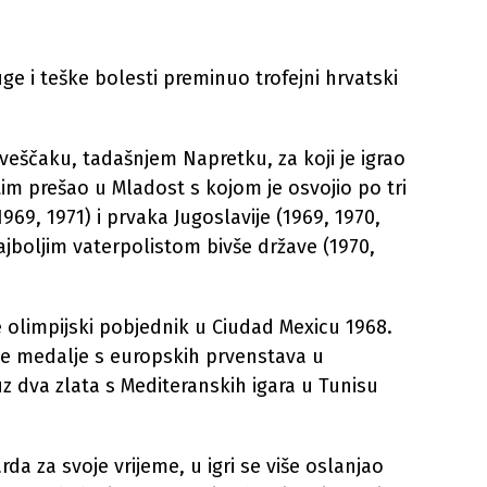
ge i teške bolesti preminuo trofejni hrvatski
veščaku, tadašnjem Napretku, za koji je igrao
tim prešao u Mladost s kojom je osvojio po tri
69, 1971) i prvaka Jugoslavije (1969, 1970,
ajboljim vaterpolistom bivše države (1970,
e olimpijski pobjednik u Ciudad Mexicu 1968.
ane medalje s europskih prvenstava u
uz dva zlata s Mediteranskih igara u Tunisu
da za svoje vrijeme, u igri se više oslanjao