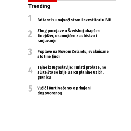
Trending
Britanci su najveći strani investitori u BiH
Zbog pucnjave u Švedskoj uhapšen
tinejdžer, osumnjičen za ubistvo i
ranjavanje
Poplave na Novom Zelandu, evakuisane
stotine ljudi
Tajne iz Jugoslavije: Turisti prolaze, ne
slute šta se krije u srcu planine uz bh.
granicu
Vučić i Kurti večeras o primjeni
dogovorenog