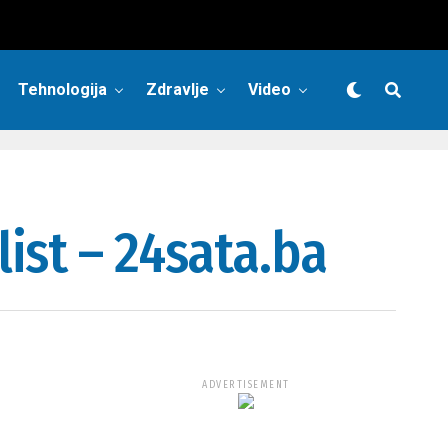
Tehnologija
Zdravlje
Video
ist – 24sata.ba
ADVERTISEMENT