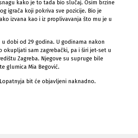
snagu kako je to tada bio slučaj. Osim brzine
g igrača koji pokriva sve pozicije. Bio je
nako izvana kao i iz proplivavanja što mu je u
o u dobi od 29 godina. U godinama nakon
 okupljati sam zagrebački, pa i širi jet-set u
edištu Zagreba. Njegove su supruge bile
te glumica Mia Begović.
opatnyja bit će objavljeni naknadno.