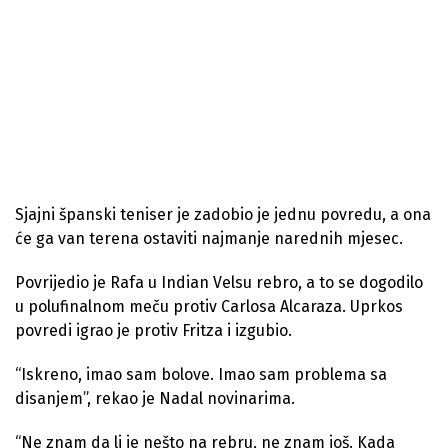
Sjajni španski teniser je zadobio je jednu povredu, a ona
će ga van terena ostaviti najmanje narednih mjesec.
Povrijedio je Rafa u Indian Velsu rebro, a to se dogodilo
u polufinalnom meču protiv Carlosa Alcaraza. Uprkos
povredi igrao je protiv Fritza i izgubio.
“Iskreno, imao sam bolove. Imao sam problema sa
disanjem”, rekao je Nadal novinarima.
“Ne znam da li je nešto na rebru, ne znam još. Kada