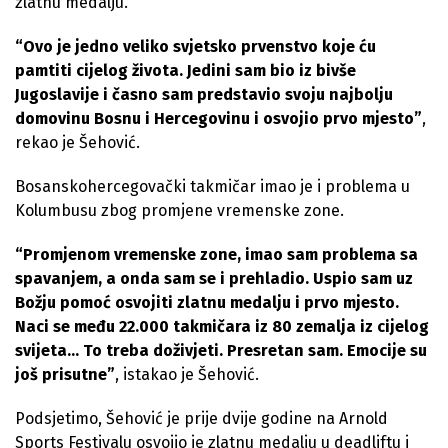
zlatnu medalju.
“Ovo je jedno veliko svjetsko prvenstvo koje ću
pamtiti cijelog života. Jedini sam bio iz bivše
Jugoslavije i časno sam predstavio svoju najbolju
domovinu Bosnu i Hercegovinu i osvojio prvo mjesto”
,
rekao je Šehović.
Bosanskohercegovački takmičar imao je i problema u
Kolumbusu zbog promjene vremenske zone.
“Promjenom vremenske zone, imao sam problema sa
spavanjem, a onda sam se i prehladio. Uspio sam uz
Božju pomoć osvojiti zlatnu medalju i prvo mjesto.
Naci se među 22.000 takmičara iz 80 zemalja iz cijelog
svijeta… To treba doživjeti. Presretan sam. Emocije su
još prisutne”
, istakao je Šehović.
Podsjetimo, Šehović je prije dvije godine na Arnold
Sports Festivalu osvojio je zlatnu medalju u deadliftu i