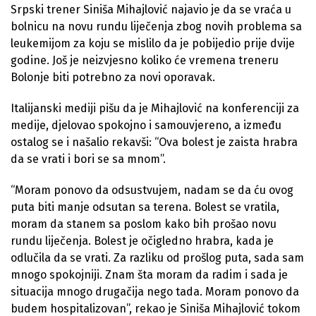
Srpski trener Siniša Mihajlović najavio je da se vraća u
bolnicu na novu rundu liječenja zbog novih problema sa
leukemijom za koju se mislilo da je pobijedio prije dvije
godine. Još je neizvjesno koliko će vremena treneru
Bolonje biti potrebno za novi oporavak.
Italijanski mediji pišu da je Mihajlović na konferenciji za
medije, djelovao spokojno i samouvjereno, a između
ostalog se i našalio rekavši: “Ova bolest je zaista hrabra
da se vrati i bori se sa mnom”.
“Moram ponovo da odsustvujem, nadam se da ću ovog
puta biti manje odsutan sa terena. Bolest se vratila,
moram da stanem sa poslom kako bih prošao novu
rundu liječenja. Bolest je očigledno hrabra, kada je
odlučila da se vrati. Za razliku od prošlog puta, sada sam
mnogo spokojniji. Znam šta moram da radim i sada je
situacija mnogo drugačija nego tada. Moram ponovo da
budem hospitalizovan”, rekao je Siniša Mihajlović tokom