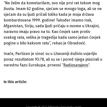
“Ne želim da kometarišem, ovo nije prvi rat tokom mog
života. Imam 62 godine, sjećam se mnogo toga, ali se ne
sjećam da su ljudi pričali toliko kada je moja država
bombardovana 1999. godine! Također imamo Irak,
Afganistan, Siriju, sada ljudi pričaju o ovome u Ukrajini,
naravno imaju pravo na to. Kao čovjek sam protiv
svakog rata, velika je tragedija kada samo jedan čovjek
pogine u bilo kakvom ratu”, rekao je Obradović.
Inače, Partizan je sinoć su u Litavaniji doživio uvjerljiv
poraz rezultatom 93:78, ali su se i pored njega plasirali u
narednu fazu Eurokupa. prneosi “
Radiosarajevo
“.
In this article:
Copyright © 2022 SVEvijesti | koje treba znati!