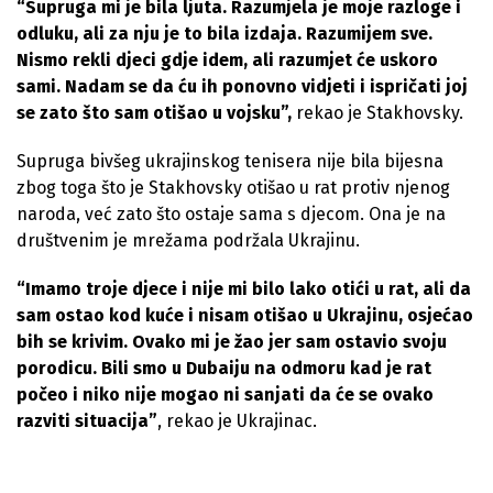
“Supruga mi je bila ljuta. Razumjela je moje razloge i
odluku, ali za nju je to bila izdaja. Razumijem sve.
Nismo rekli djeci gdje idem, ali razumjet će uskoro
sami. Nadam se da ću ih ponovno vidjeti i ispričati joj
se zato što sam otišao u vojsku”,
rekao je Stakhovsky.
Supruga bivšeg ukrajinskog tenisera nije bila bijesna
zbog toga što je Stakhovsky otišao u rat protiv njenog
naroda, već zato što ostaje sama s djecom. Ona je na
društvenim je mrežama podržala Ukrajinu.
“Imamo troje djece i nije mi bilo lako otići u rat, ali da
sam ostao kod kuće i nisam otišao u Ukrajinu, osjećao
bih se krivim. Ovako mi je žao jer sam ostavio svoju
porodicu. Bili smo u Dubaiju na odmoru kad je rat
počeo i niko nije mogao ni sanjati da će se ovako
razviti situacija”
, rekao je Ukrajinac.