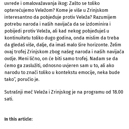
uvrede i omalovažavanja ikog: Zašto se toliko
opterećujemo Veležom? Kome je više u Zrinjskom
interesantno da pobjeđuje protiv Veleža? Razumijem
potrebu naroda i naših navijača da se izdominira i
pobijedi protiv Veleža, ali kad nekog pobjeđuješ u
kontinuitetu toliko dugo godina, onda mislim da treba
da gledaš više, dalje, da imaš malo šire horizonte. Želim
ovaj trofej Zrinjskom zbog našeg naroda i naših navijača
ovdje. Meni lično, on će biti samo trofej. Nadam se da
ćemo ga zaslužiti, odnosno uvjeren sam u to, ali ako
narodu to znači toliko u kontekstu emocije, neka bude
tako”, poručio je.
Sutrašnji meč Veleža i Zrinjskog je na programu od 18.00
sati.
In this article: