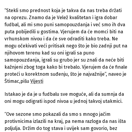
“Stekli smo prednost koja je takva da nas treba držati
na oprezu. Znamo da je Velež kvalitetan i igra dobar
fudbal, ali mi smo puni samopouzdanja i već smo ih dva
puta pobijedili u gostima. Vjerujem da će momci biti na
vrhunskom nivou i da će sve odraditi kako treba. Ne
mogu očekivati veći pritisak nego što je bio zadnji put na
njihovom terenu kad su oni igrali sa puno
samopouzdanja, igrali su grubo jer su znali da neće biti
kažnjeni zbog toga kako bi trebalo. Vjerujem da će finale
proteći u korektnom suđenju, što je najvažnije”, naveo je
Štimac,pišu
Vijesti
Istakao je da je u fudbalu sve moguće, ali da sumnja da
oni mogu odigrati ispod nivoa u jednoj takvoj utakmici.
“Ove sezone smo pokazali da smo s mnogo jačim
protivnicima izlazili na kraj, pa nema razloga da nas išta
poljulja. Držim do tog stava i uvijek sam govorio, bez