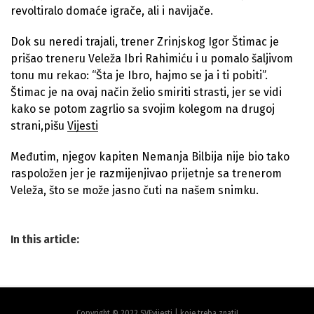
revoltiralo domaće igrače, ali i navijače.
Dok su neredi trajali, trener Zrinjskog Igor Štimac je
prišao treneru Veleža Ibri Rahimiću i u pomalo šaljivom
tonu mu rekao: “Šta je Ibro, hajmo se ja i ti pobiti”.
Štimac je na ovaj način želio smiriti strasti, jer se vidi
kako se potom zagrlio sa svojim kolegom na drugoj
strani,pišu
Vijesti
Međutim, njegov kapiten Nemanja Bilbija nije bio tako
raspoložen jer je razmijenjivao prijetnje sa trenerom
Veleža, što se može jasno čuti na našem snimku.
In this article:
Copyright © 2022 SVEvijesti | koje treba znati!