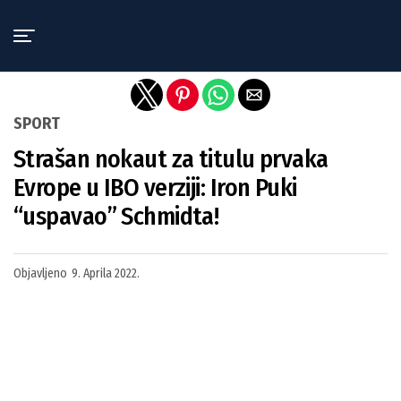
Exit mobile version
SPORT
Strašan nokaut za titulu prvaka
Evrope u IBO verziji: Iron Puki
“uspavao” Schmidta!
Objavljeno
9. Aprila 2022.