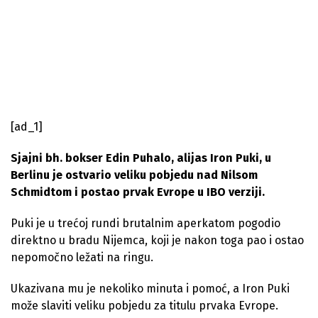
[ad_1]
Sjajni bh. bokser Edin Puhalo, alijas Iron Puki, u
Berlinu je ostvario veliku pobjedu nad Nilsom
Schmidtom i postao prvak Evrope u IBO verziji.
Puki je u trećoj rundi brutalnim aperkatom pogodio
direktno u bradu Nijemca, koji je nakon toga pao i ostao
nepomočno ležati na ringu.
Ukazivana mu je nekoliko minuta i pomoć, a Iron Puki
može slaviti veliku pobjedu za titulu prvaka Evrope.