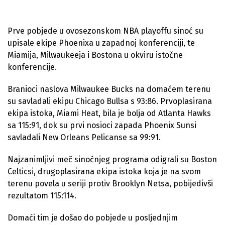
Prve pobjede u ovosezonskom NBA playoffu sinoć su
upisale ekipe Phoenixa u zapadnoj konferenciji, te
Miamija, Milwaukeeja i Bostona u okviru istočne
konferencije.
Branioci naslova Milwaukee Bucks na domaćem terenu
su savladali ekipu Chicago Bullsa s 93:86. Prvoplasirana
ekipa istoka, Miami Heat, bila je bolja od Atlanta Hawks
sa 115:91, dok su prvi nosioci zapada Phoenix Sunsi
savladali New Orleans Pelicanse sa 99:91.
Najzanimljivi meč sinoćnjeg programa odigrali su Boston
Celticsi, drugoplasirana ekipa istoka koja je na svom
terenu povela u seriji protiv Brooklyn Netsa, pobijedivši
rezultatom 115:114.
Domaći tim je došao do pobjede u posljednjim