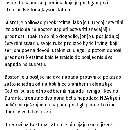
sekundama meča, poenima koje je postigao prvi
strijelac Bostona Jayson Tatum.
Susret je obilovao preokretima, iako je u trećoj četvrtini
izgledalo da će Boston uspjeti ostvariti značajniju
prednosti. Ipak to se nije dogodilo, jer je u posljednjoj
četvrtini stvari u svoje ruke preuzeo Kyrie Irving, koji
serijom poena dovodi utakmicu u egal, a potom donosi i
prednost Netsima koja je trajala do posljednja dva
napada na susretu.
Boston je u posljednja dva napada protivnika pokazao
zašto je jedna od najboljih odbrambenih ekipa lige.
Celticsi su uspješno odbranili napade Irvinga i Kevina
Duranta, trenutno dva ponajbolja napadača NBA lige i
odličnim rješenjima u napadu postigli poene koji im
donose vodstvo u seriji.
U redovima Bostona Tatum je bio njajefikasniji sa 31