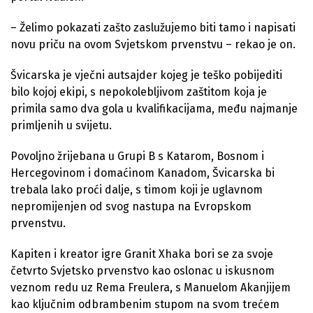
– Želimo pokazati zašto zaslužujemo biti tamo i napisati
novu priču na ovom Svjetskom prvenstvu – rekao je on.
Švicarska je vječni autsajder kojeg je teško pobijediti
bilo kojoj ekipi, s nepokolebljivom zaštitom koja je
primila samo dva gola u kvalifikacijama, među najmanje
primljenih u svijetu.
Povoljno žrijebana u Grupi B s Katarom, Bosnom i
Hercegovinom i domaćinom Kanadom, Švicarska bi
trebala lako proći dalje, s timom koji je uglavnom
nepromijenjen od svog nastupa na Evropskom
prvenstvu.
Kapiten i kreator igre Granit Xhaka bori se za svoje
četvrto Svjetsko prvenstvo kao oslonac u iskusnom
veznom redu uz Rema Freulera, s Manuelom Akanjijem
kao ključnim odbrambenim stupom na svom trećem