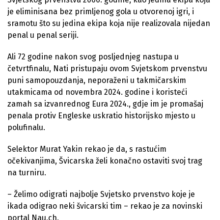
je eliminisana bez primljenog gola u otvorenoj igri, i
sramotu što su jedina ekipa koja nije realizovala nijedan
penal u penal seriji.
Ali 72 godine nakon svog posljednjeg nastupa u
četvrtfinalu, Nati pristupaju ovom Svjetskom prvenstvu
puni samopouzdanja, neporaženi u takmičarskim
utakmicama od novembra 2024. godine i koristeći
zamah sa izvanrednog Eura 2024., gdje im je promašaj
penala protiv Engleske uskratio historijsko mjesto u
polufinalu.
Selektor Murat Yakin rekao je da, s rastućim
očekivanjima, Švicarska želi konačno ostaviti svoj trag
na turniru.
– Želimo odigrati najbolje Svjetsko prvenstvo koje je
ikada odigrao neki švicarski tim – rekao je za novinski
portal Nau.ch.