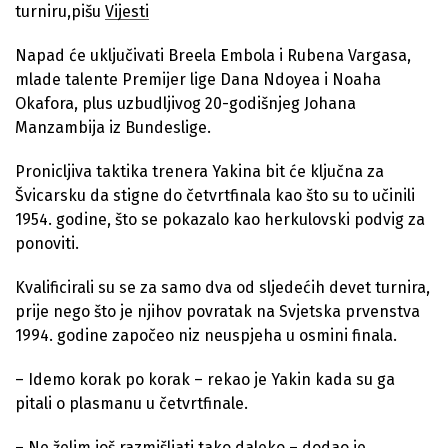
turniru,pišu
Vijesti
Napad će uključivati ​​Breela Embola i Rubena Vargasa,
mlade talente Premijer lige Dana Ndoyea i Noaha
Okafora, plus uzbudljivog 20-godišnjeg Johana
Manzambija iz Bundeslige.
Pronicljiva taktika trenera Yakina bit će ključna za
Švicarsku da stigne do četvrtfinala kao što su to učinili
1954. godine, što se pokazalo kao herkulovski podvig za
ponoviti.
Kvalificirali su se za samo dva od sljedećih devet turnira,
prije nego što je njihov povratak na Svjetska prvenstva
1994. godine započeo niz neuspjeha u osmini finala.
– Idemo korak po korak – rekao je Yakin kada su ga
pitali o plasmanu u četvrtfinale.
– Ne želim još razmišljati tako daleko – dodao je.