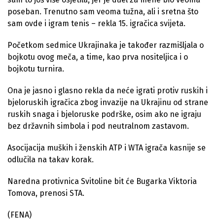
poseban. Trenutno sam veoma tužna, ali i sretna što
sam ovde i igram tenis – rekla 15. igračica svijeta.
Početkom sedmice Ukrajinaka je također razmišljala o
bojkotu ovog meča, a time, kao prva nositeljica i o
bojkotu turnira.
Ona je jasno i glasno rekla da neće igrati protiv ruskih i
bjeloruskih igračica zbog invazije na Ukrajinu od strane
ruskih snaga i bjeloruske podrške, osim ako ne igraju
bez državnih simbola i pod neutralnom zastavom.
Asocijacija muških i ženskih ATP i WTA igrača kasnije se
odlučila na takav korak.
Naredna protivnica Svitoline bit će Bugarka Viktoria
Tomova, prenosi STA.
(FENA)