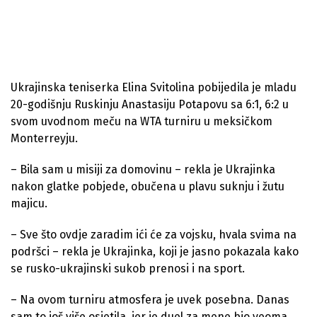
Ukrajinska teniserka Elina Svitolina pobijedila je mladu
20-godišnju Ruskinju Anastasiju Potapovu sa 6:1, 6:2 u
svom uvodnom meču na WTA turniru u meksičkom
Monterreyju.
– Bila sam u misiji za domovinu – rekla je Ukrajinka
nakon glatke pobjede, obučena u plavu suknju i žutu
majicu.
– Sve što ovdje zaradim ići će za vojsku, hvala svima na
podršci – rekla je Ukrajinka, koji je jasno pokazala kako
se rusko-ukrajinski sukob prenosi i na sport.
– Na ovom turniru atmosfera je uvek posebna. Danas
sam to još više osjetila, jer je duel za mene bio veoma