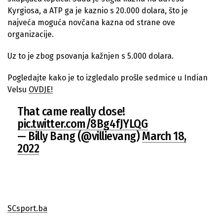
Kyrgiosa, a ATP ga je kaznio s 20.000 dolara, što je
najveća moguća novčana kazna od strane ove
organizacije.
Uz to je zbog psovanja kažnjen s 5.000 dolara.
Pogledajte kako je to izgledalo prošle sedmice u Indian
Velsu
OVDJE!
That came really close!
pic.twitter.com/8Bg4fJYLQG
— Billy Bang (@villievang)
March 18,
2022
SCsport.ba