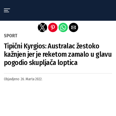
Exit mobile version
SPORT
Tipični Kyrgios: Australac žestoko
kažnjen jer je reketom zamalo u glavu
pogodio skupljača loptica
Objavljeno
26. Marta 2022.