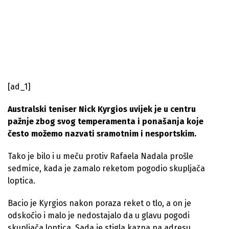
[ad_1]
Australski teniser Nick Kyrgios uvijek je u centru
pažnje zbog svog temperamenta i ponašanja koje
često možemo nazvati sramotnim i nesportskim.
Tako je bilo i u meču protiv Rafaela Nadala prošle
sedmice, kada je zamalo reketom pogodio skupljača
loptica.
Bacio je Kyrgios nakon poraza reket o tlo, a on je
odskočio i malo je nedostajalo da u glavu pogodi
skupljača loptica. Sada je stigla kazna na adresu